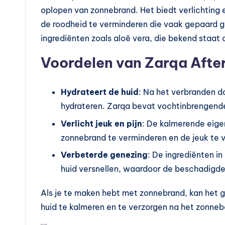
t
oplopen van zonnebrand. Het biedt verlichting e
de roodheid te verminderen die vaak gepaard g
a
ingrediënten zoals aloë vera, die bekend staa
m
Voordelen van Zarqa After
in
Hydrateert de huid
: Na het verbranden do
e
hydrateren. Zarqa bevat vochtinbrengende 
s
Verlicht jeuk en pijn
: De kalmerende eige
k
zonnebrand te verminderen en de jeuk te v
Verbeterde genezing
: De ingrediënten i
o
huid versnellen, waardoor de beschadigde h
p
Als je te maken hebt met zonnebrand, kan het g
e
huid te kalmeren en te verzorgen na het zonne