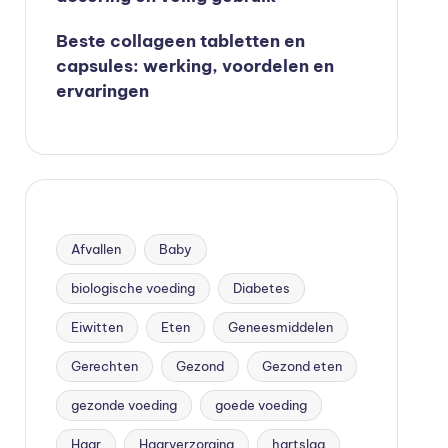
Beste collageen tabletten en
capsules: werking, voordelen en
ervaringen
Afvallen
Baby
biologische voeding
Diabetes
Eiwitten
Eten
Geneesmiddelen
Gerechten
Gezond
Gezond eten
gezonde voeding
goede voeding
Haar
Haarverzorging
hartslag