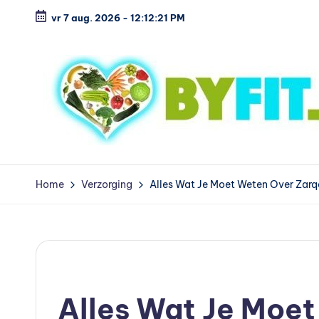
vr 7 aug. 2026
-
12:12:22 PM
Ga
naar
de
inhoud
B
Vergelijk
en
i
Home
Verzorging
Alles Wat Je Moet Weten Over Zar
koop
o
voordelig
l
Geplaatst
o
Verzorging
in
Alles Wat Je Moet
g