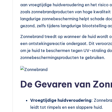
v
aan vroegtijdige huidveroudering en het risico
o
zoals zonnebrandproducten van hoge kwaliteit 
langdurige zonnebescherming helpt schade door
e
gezond, zelfs tijdens langdurige blootstelling a
d
Zonnebrand treedt op wanneer de huid wordt o
in
een ontstekingsreactie ondergaat. Dit veroorzaa
g
om je huid te beschermen tegen UV-straling d
zonnebeschermingsproducten te gebruiken.
s
s
De Gevaren van Zo
u
p
Vroegtijdige huidveroudering
: Zonnebra
p
leidt tot rimpels en een slappere huid.