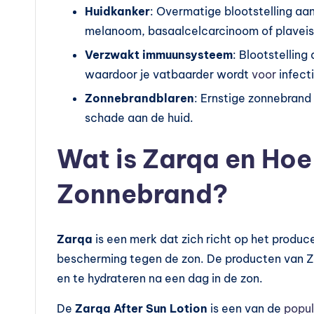
l
Huidkanker
: Overmatige blootstelling aan
melanoom, basaalcelcarcinoom of plaveis
e
Verzwakt immuunsysteem
: Blootstellin
m
waardoor je vatbaarder wordt
voor
infecti
e
Zonnebrandblaren
: Ernstige zonnebrand 
schade aan de huid.
n
Wat is Zarqa en Hoe 
t
e
Zonnebrand?
n
Zarqa
is een merk dat zich richt op het produc
e
bescherming tegen de zon. De producten van Za
n
en te hydrateren na een dag in de zon.
vi
De
Zarqa After Sun Lotion
is een van de
popul