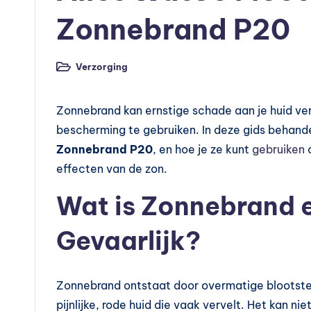
is
Zonnebrand P20
c
Verzorging
Geplaatst
h
in
e
Zonnebrand kan ernstige schade aan je huid ver
bescherming te gebruiken. In deze gids behand
v
Zonnebrand P20
, en hoe je ze kunt
gebruiken
o
o
effecten van de zon.
e
Wat is Zonnebrand 
d
Gevaarlijk?
in
g
Zonnebrand ontstaat door overmatige blootstell
pijnlijke, rode huid die vaak vervelt. Het kan 