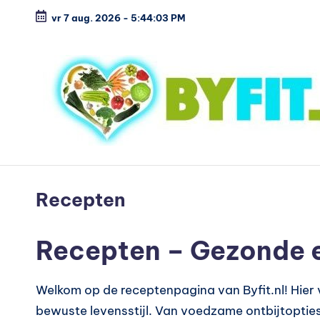
vr 7 aug. 2026
-
5:44:04 PM
Ga
naar
de
inhoud
B
Vergelijk
en
i
Recepten
koop
o
voordelig
Recepten – Gezonde e
l
o
Welkom op de receptenpagina van Byfit.nl! Hier 
g
bewuste levensstijl. Van voedzame ontbijtopties