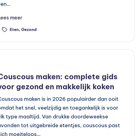
een…
Lees meer
Eten
,
Gezond
ags:
Geplaatst
Recepten
n
Couscous maken: complete gids
voor gezond en makkelijk koken
Couscous maken is in 2026 populairder dan ooit
omdat het snel, veelzijdig en toegankelijk is voor
elk type maaltijd. Van drukke doordeweekse
avonden tot uitgebreide etentjes, couscous past
zich moeiteloos…