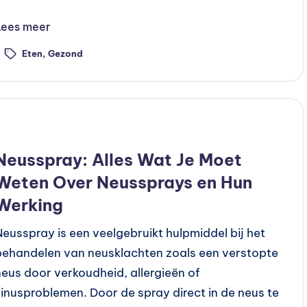
Lees meer
Eten
,
Gezond
ags:
Geplaatst
Recepten
n
Neusspray: Alles Wat Je Moet
Weten Over Neussprays en Hun
Werking
Neusspray is een veelgebruikt hulpmiddel bij het
behandelen van neusklachten zoals een verstopte
neus door verkoudheid, allergieën of
sinusproblemen. Door de spray direct in de neus te