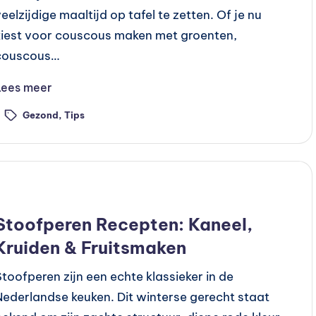
veelzijdige maaltijd op tafel te zetten. Of je nu
kiest voor couscous maken met groenten,
couscous…
Lees meer
Gezond
,
Tips
ags:
Geplaatst
Recepten
n
Stoofperen Recepten: Kaneel,
Kruiden & Fruitsmaken
Stoofperen zijn een echte klassieker in de
Nederlandse keuken. Dit winterse gerecht staat