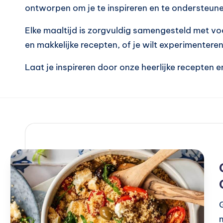
ontworpen om je te inspireren en te ondersteun
is
Elke maaltijd is zorgvuldig samengesteld met vo
c
en makkelijke recepten, of je wilt experimenteren
h
Laat je inspireren door onze heerlijke recepten 
e
v
o
e
d
i
in
g