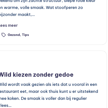
bekend om zijn zachte structuur, diepe rode kleur
en warme, volle smaak. Wat stoofperen zo
bijzonder maakt,…
Lees meer
Gezond
,
Tips
ags:
Geplaatst
Recepten
n
Wild kiezen zonder gedoe
Wild wordt vaak gezien als iets dat u vooral in een
restaurant eet, maar ook thuis kunt u er uitstekend
mee koken. De smaak is voller dan bij regulier
vlees…