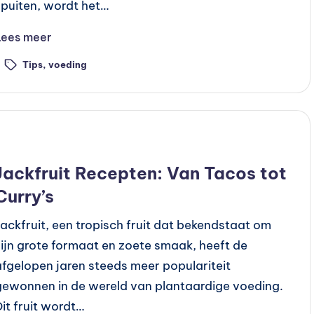
spuiten, wordt het…
Lees meer
Tips
,
voeding
ags:
Geplaatst
Recepten
n
Jackfruit Recepten: Van Tacos tot
Curry’s
Jackfruit, een tropisch fruit dat bekendstaat om
zijn grote formaat en zoete smaak, heeft de
afgelopen jaren steeds meer populariteit
gewonnen in de wereld van plantaardige voeding.
Dit fruit wordt…