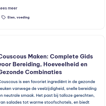
Lees meer
Eten
,
voeding
ags:
Geplaatst
Recepten
n
Couscous Maken: Complete Gids
voor Bereiding, Hoeveelheid en
Gezonde Combinaties
Couscous is een favoriet ingrediënt in de gezonde
keuken vanwege de veelzijdigheid, snelle bereiding
en neutrale smaak. Het past bij talloze gerechten,
van salades tot warme stoofschotels, en biedt