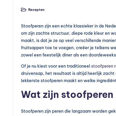
v
o
Recepten
Geplaatst
in
e
Stoofperen zijn een echte klassieker in de Ned
d
om zijn zachte structuur, diepe rode kleur en 
maakt, is dat je ze op veel verschillende manie
in
fruitsappen toe te voegen, creëer je telkens w
g
zowel een feestelijk diner als een doordeweeks
s
Of je nu kiest voor een traditioneel
stoofperen 
druivensap, het resultaat is altijd heerlijk zacht
s
lekkerste stoofperen maakt en welke ingrediën
u
Wat zijn stoofperen
p
p
Stoofperen zijn peren die langzaam worden geko