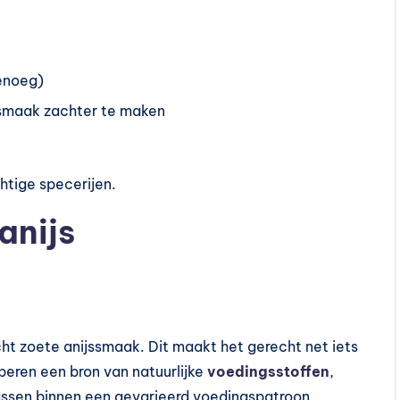
genoeg)
 smaak zachter te maken
chtige specerijen.
anijs
cht zoete anijssmaak. Dit maakt het gerecht net iets
peren een bron van natuurlijke
voedingsstoffen
,
passen binnen een gevarieerd voedingspatroon.