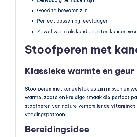
t
Goed te bewaren zijn
a
Perfect passen bij feestdagen
Zowel warm als koud gegeten kunnen wo
m
in
Stoofperen met kan
e
Klassieke warmte en geur
s
k
Stoofperen met kaneelstokjes zijn misschien we
o
warme, zoete en kruidige smaak die perfect pa
stoofperen van nature verschillende
vitamines
p
voedingspatroon.
e
Bereidingsidee