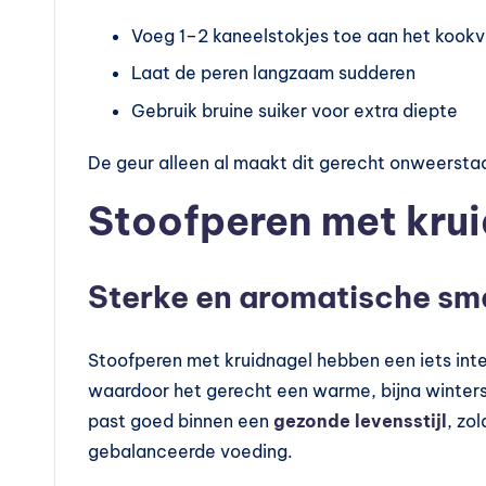
n
Voeg 1–2 kaneelstokjes toe aan het kook
?
Laat de peren langzaam sudderen
Gebruik bruine suiker voor extra diepte
De geur alleen al maakt dit gerecht onweersta
Stoofperen met kru
Sterke en aromatische s
Stoofperen met kruidnagel hebben een iets inten
waardoor het gerecht een warme, bijna winterse
past goed binnen een
gezonde levensstijl
, zo
gebalanceerde voeding.