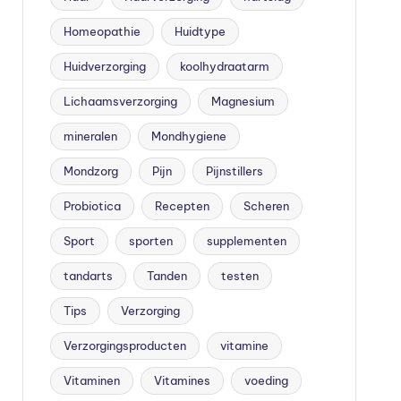
Homeopathie
Huidtype
Huidverzorging
koolhydraatarm
Lichaamsverzorging
Magnesium
mineralen
Mondhygiene
Mondzorg
Pijn
Pijnstillers
Probiotica
Recepten
Scheren
Sport
sporten
supplementen
tandarts
Tanden
testen
Tips
Verzorging
Verzorgingsproducten
vitamine
Vitaminen
Vitamines
voeding