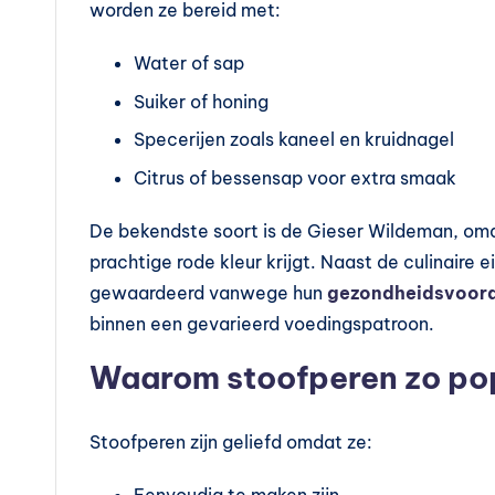
l
worden ze bereid met:
e
Water of sap
m
Suiker of honing
Specerijen zoals kaneel en kruidnagel
e
Citrus of bessensap voor extra smaak
n
De bekendste soort is de Gieser Wildeman, omda
t
prachtige rode kleur krijgt. Naast de culinair
e
gewaardeerd vanwege hun
gezondheidsvoor
binnen een gevarieerd voedingspatroon.
n
Waarom stoofperen zo popu
e
n
Stoofperen zijn geliefd omdat ze:
vi
Eenvoudig te maken zijn