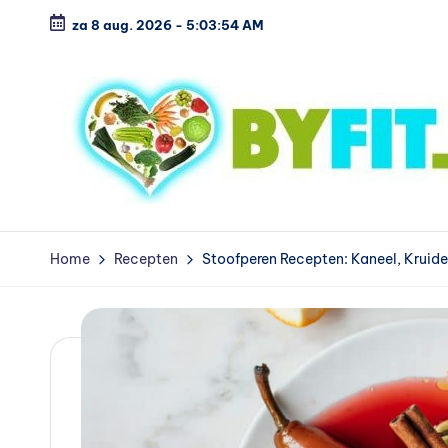
za 8 aug. 2026
-
5:03:55 AM
Ga
naar
de
inhoud
B
Vergelijk
en
i
Home
Recepten
Stoofperen Recepten: Kaneel, Kruid
koop
o
voordelig
l
o
g