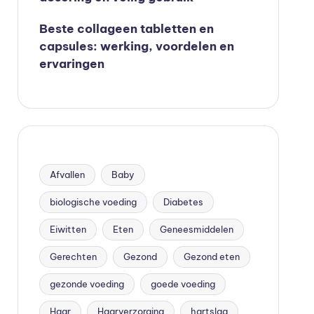
Beste collageen tabletten en
capsules: werking, voordelen en
ervaringen
Afvallen
Baby
biologische voeding
Diabetes
Eiwitten
Eten
Geneesmiddelen
Gerechten
Gezond
Gezond eten
gezonde voeding
goede voeding
Haar
Haarverzorging
hartslag