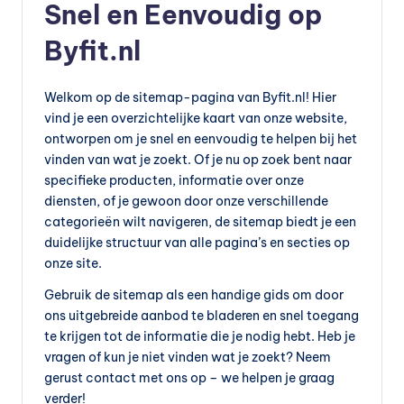
Snel en Eenvoudig op
e
Byfit.nl
v
o
Welkom op de sitemap-pagina van Byfit.nl! Hier
e
vind je een overzichtelijke kaart van onze website,
ontworpen om je snel en eenvoudig te helpen bij het
d
vinden van wat je zoekt. Of je nu op zoek bent naar
in
specifieke producten, informatie over onze
g
diensten, of je gewoon door onze verschillende
categorieën wilt navigeren, de sitemap biedt je een
v
duidelijke structuur van alle pagina’s en secties op
o
onze site.
e
Gebruik de sitemap als een handige gids om door
ons uitgebreide aanbod te bladeren en snel toegang
d
te krijgen tot de informatie die je nodig hebt. Heb je
in
vragen of kun je niet vinden wat je zoekt? Neem
g
gerust contact met ons op – we helpen je graag
verder!