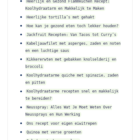
Heerlijk en Gezond Flammkuchen Recept:
Koolhydraatarm en Makkelijk te Maken
Heerlijke tortilla’s met gehakt
Hoe kan je gezond eten toch lekker houden?
Jackfruit Recepten: Van Tacos tot Curry’s
Kabeljauwfilet met asperges, zaden en noten
en een luchtige saus
Kikkererwten met gebakken knolselderij en
broccoli
Koolhydraatarme quiche met spi­na­zie, za­den
en pitten
Koolhydraatarme recepten snel en makkelijk
te bereiden?
Neusspray: Alles Wat Je Moet Weten Over
Neussprays en Hun Werking
Ons recept voor eigen eiwitrepen
Quinoa met verse groenten