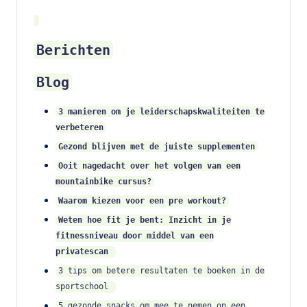
s
s
u
Berichten
p
Blog
p
3 manieren om je leiderschapskwaliteiten te
le
verbeteren
m
Gezond blijven met de juiste supplementen
e
Ooit nagedacht over het volgen van een
mountainbike cursus?
n
Waarom kiezen voor een pre workout?
t
Weten hoe fit je bent: Inzicht in je
e
fitnessniveau door middel van een
n
privatescan
3 tips om betere resultaten te boeken in de
e
sportschool
n
5 gezonde snacks om mee te nemen op een