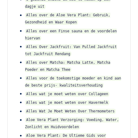
vi
dagje uit
t
Alles over de Aloe Vera Plant: Gebruik,
Gezondheid en Waar Kopen
a
Alles over een Finse sauna en de voordelen
m
hiervan
in
Alles Over Jackfruit: Van Pulled Jackfruit
tot Jackfruit Rendang
e
Alles over Matcha: Matcha Latte, Matcha
s
Poeder en Matcha Thee
k
Alles voor de toekomstige moeder en kind aan
de beste prijs- kwaliteitsverhouding
o
Alles wat je moet weten over Collageen
p
Alles wat je moet weten over Havermelk
e
Alles Wat Je Moet Weten Over Thermometers
n
Aloe Vera Plant Verzorging: Voeding, Water,
?
Zonlicht en Huidvoordelen
Aloe Vera Plant: De Ultieme Gids voor