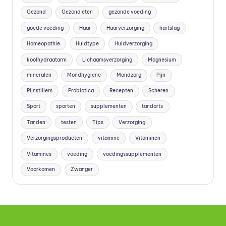
Gezond
Gezond eten
gezonde voeding
goede voeding
Haar
Haarverzorging
hartslag
Homeopathie
Huidtype
Huidverzorging
koolhydraatarm
Lichaamsverzorging
Magnesium
mineralen
Mondhygiene
Mondzorg
Pijn
Pijnstillers
Probiotica
Recepten
Scheren
Sport
sporten
supplementen
tandarts
Tanden
testen
Tips
Verzorging
Verzorgingsproducten
vitamine
Vitaminen
Vitamines
voeding
voedingssupplementen
Voorkomen
Zwanger