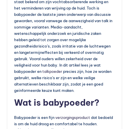
s
staat bekend om zijn vochtabsorberende werking en
het verminderen van wrijving op de huid. Toch is
s
babypoeder de laatste jaren onderwerp van discussie
u
geworden, vooral vanwege de aanwezigheid van talk in
sommige varianten. Media-aandacht,
p
wetenschappelijk onderzoek en juridische zaken
p
hebben geleid tot zorgen over mogelijke
gezondheidsrisico’s, zoals irritatie van de luchtwegen
le
en langetermijneffecten bij verkeerd of overmatig
m
gebruik. Vooral ouders willen zekerheid over de
veiligheid voor hun baby. In dit artikel lees je wat
e
babypoeder en
talkpoeder
precies zijn, hoe ze worden
n
gebruikt, welke risico’s er zijn en welke veilige
alternatieven beschikbaar zijn, zodat je een goed
t
geïnformeerde keuze kunt maken.
e
Wat is babypoeder?
n
e
Babypoeder is een fijn
verzorgingsproduct
dat bedoeld
is om de huid droog en comfortabel te houden.
n