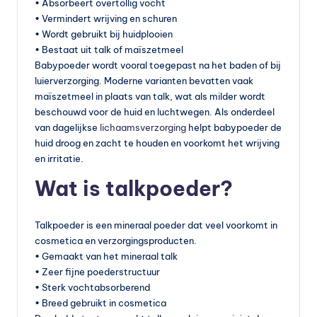
• Absorbeert overtollig vocht
vi
• Vermindert wrijving en schuren
• Wordt gebruikt bij huidplooien
t
• Bestaat uit talk of maïszetmeel
a
Babypoeder wordt vooral toegepast na het baden of bij
luierverzorging. Moderne varianten bevatten vaak
m
maïszetmeel in plaats van talk, wat als milder wordt
in
beschouwd voor de huid en luchtwegen. Als onderdeel
van dagelijkse
lichaamsverzorging
helpt babypoeder de
e
huid droog en zacht te houden en voorkomt het wrijving
s
en irritatie.
k
Wat is talkpoeder?
o
p
Talkpoeder is een mineraal poeder dat veel voorkomt in
cosmetica en verzorgingsproducten.
e
• Gemaakt van het mineraal talk
n
• Zeer fijne poederstructuur
• Sterk vochtabsorberend
?
• Breed gebruikt in cosmetica