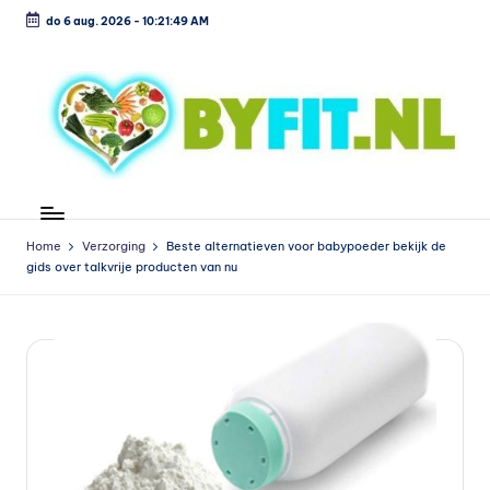
do 6 aug. 2026
-
10:21:50 AM
Ga
naar
de
inhoud
B
Vergelijk
en
i
koop
Home
Verzorging
Beste alternatieven voor babypoeder bekijk de
o
gids over talkvrije producten van nu
voordelig
l
o
g
is
c
h