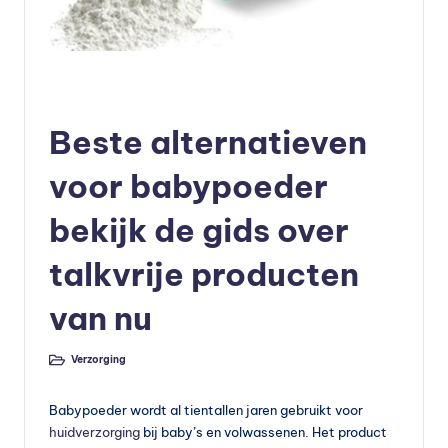
e
v
o
Geplaatst
Verzorging
in
e
Beste alternatieven
d
voor babypoeder
in
bekijk de gids over
g
v
talkvrije producten
o
van nu
e
d
Verzorging
Geplaatst
in
in
Babypoeder wordt al tientallen jaren gebruikt voor
g
huidverzorging
bij baby’s en volwassenen. Het product