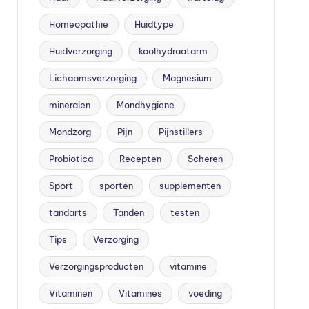
Homeopathie
Huidtype
Huidverzorging
koolhydraatarm
Lichaamsverzorging
Magnesium
mineralen
Mondhygiene
Mondzorg
Pijn
Pijnstillers
Probiotica
Recepten
Scheren
Sport
sporten
supplementen
tandarts
Tanden
testen
Tips
Verzorging
Verzorgingsproducten
vitamine
Vitaminen
Vitamines
voeding