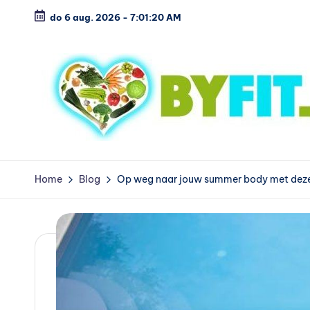
do 6 aug. 2026
-
7:01:21 AM
Ga
naar
de
inhoud
B
Vergelijk
en
i
Home
Blog
Op weg naar jouw summer body met deze
koop
o
voordelig
l
o
g