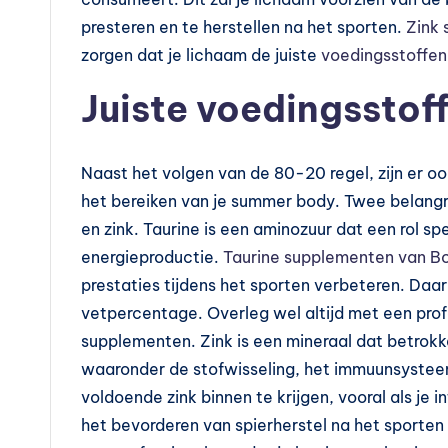
t
presteren en te herstellen na het sporten.
Zink
zorgen dat je lichaam de juiste
voedingsstoffen
a
Juiste voedingsstof
m
in
Naast het volgen van de 80-20 regel, zijn er oo
e
het bereiken van je summer body. Twee belangri
en zink. Taurine is een aminozuur dat een rol sp
s
energieproductie.
Taurine supplementen van B
k
prestaties tijdens het sporten verbeteren. Daar
vetpercentage. Overleg wel altijd met een prof
o
supplementen. Zink is een mineraal dat betrokken
p
waaronder de stofwisseling, het immuunsysteem 
voldoende zink binnen te krijgen, vooral als je 
e
het bevorderen van spierherstel na het sporte