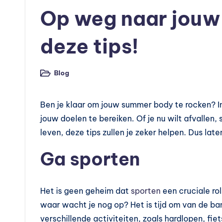
v
in
Op weg naar jouw
o
e
deze tips!
d
Blog
Geplaatst
in
in
g
Ben je klaar om jouw summer body te rocken? In
jouw doelen te bereiken. Of je nu wilt afvallen
s
leven, deze tips zullen je zeker helpen. Dus lat
s
Ga sporten
u
p
Het is geen geheim dat
sporten
een cruciale ro
p
waar wacht je nog op? Het is tijd om van de ban
verschillende activiteiten, zoals hardlopen, 