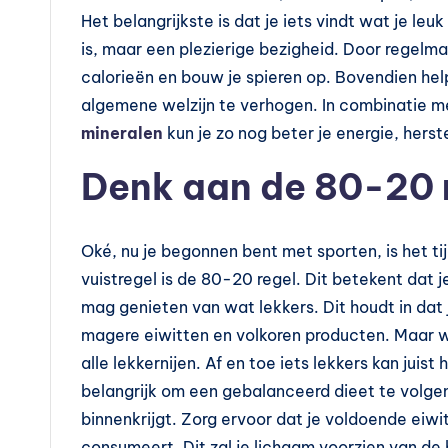
l
Het belangrijkste is dat je iets vindt wat je le
e
is, maar een plezierige bezigheid. Door regelmat
calorieën en bouw je spieren op. Bovendien hel
m
algemene welzijn te verhogen. In combinatie 
e
mineralen
kun je zo nog beter je energie, hers
Denk aan de 80-20 
n
t
Oké, nu je begonnen bent met sporten, is het ti
e
vuistregel is de 80-20 regel. Dit betekent da
n
mag genieten van wat lekkers. Dit houdt in dat j
magere eiwitten en volkoren producten. Maar wee
e
alle lekkernijen. Af en toe iets lekkers kan juis
n
belangrijk om een gebalanceerd dieet te volgen,
binnenkrijgt. Zorg ervoor dat je voldoende eiwi
vi
consumeert. Dit zal je lichaam voorzien van de