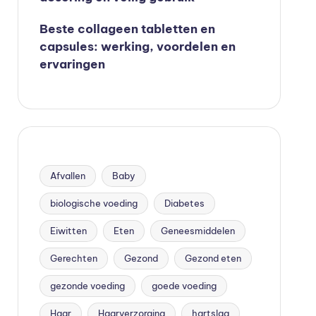
Beste collageen tabletten en
capsules: werking, voordelen en
ervaringen
Afvallen
Baby
biologische voeding
Diabetes
Eiwitten
Eten
Geneesmiddelen
Gerechten
Gezond
Gezond eten
gezonde voeding
goede voeding
Haar
Haarverzorging
hartslag