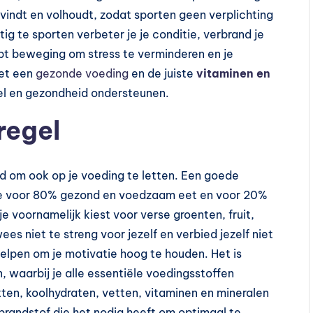
uk vindt en volhoudt, zodat sporten geen verplichting
ig te sporten verbeter je je conditie, verbrand je
pt beweging om stress te verminderen en je
met een
gezonde voeding
en de juiste
vitaminen en
tel en gezondheid ondersteunen.
regel
jd om ook op je voeding te letten. Een goede
t je voor 80% gezond en voedzaam eet en voor 20%
e voornamelijk kiest voor verse groenten, fruit,
s niet te streng voor jezelf en verbied jezelf niet
t helpen om je motivatie hoog te houden. Het is
 waarbij je alle essentiële voedingsstoffen
tten, koolhydraten, vetten, vitaminen en mineralen
 brandstof die het nodig heeft om optimaal te