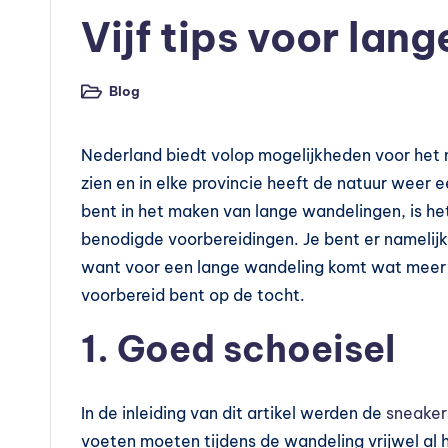
v
in
Vijf tips voor lan
o
e
Blog
Geplaatst
in
d
Nederland biedt volop mogelijkheden voor het 
in
zien en in elke provincie heeft de natuur weer 
g
bent in het maken van lange wandelingen, is het
benodigde voorbereidingen. Je bent er namelijk
s
want voor een lange wandeling komt wat meer ki
s
voorbereid bent op de tocht.
u
1. Goed schoeisel
p
p
In de inleiding van dit artikel werden de
sneaker
voeten moeten tijdens de wandeling vrijwel al h