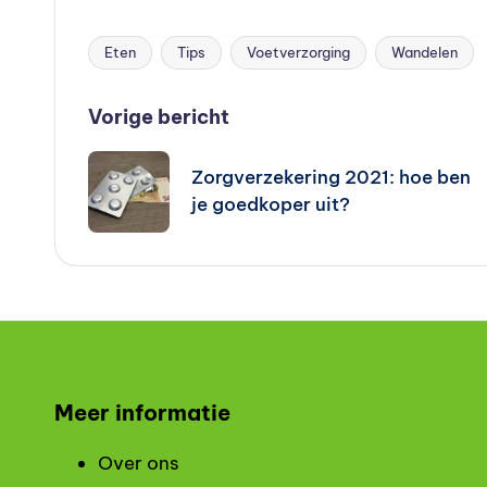
n
?
Eten
Tips
Voetverzorging
Wandelen
Tags:
Bericht
Vorige bericht
navigatie
Zorgverzekering 2021: hoe ben
je goedkoper uit?
Meer informatie
Over ons