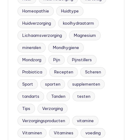
Homeopathie
Huidtype
Huidverzorging
koolhydraatarm
Lichaamsverzorging
Magnesium
mineralen
Mondhygiene
Mondzorg
Pijn
Pijnstillers
Probiotica
Recepten
Scheren
Sport
sporten
supplementen
tandarts
Tanden
testen
Tips
Verzorging
Verzorgingsproducten
vitamine
Vitaminen
Vitamines
voeding