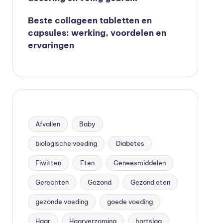
Beste collageen tabletten en
capsules: werking, voordelen en
ervaringen
Afvallen
Baby
biologische voeding
Diabetes
Eiwitten
Eten
Geneesmiddelen
Gerechten
Gezond
Gezond eten
gezonde voeding
goede voeding
Haar
Haarverzorging
hartslag