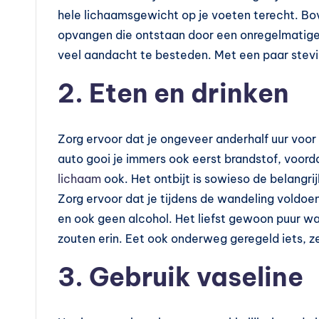
l
hele lichaamsgewicht op je voeten terecht. B
e
opvangen die ontstaan door een onregelmatige
veel aandacht te besteden. Met een paar stevig
m
2. Eten en drinken
e
n
Zorg ervoor dat je ongeveer anderhalf uur voor 
t
auto gooi je immers ook eerst brandstof, voord
lichaam
ook. Het ontbijt is sowieso de belangrij
e
Zorg ervoor dat je tijdens de wandeling voldoen
n
en ook geen alcohol. Het liefst gewoon puur w
zouten erin. Eet ook onderweg geregeld iets, ze
e
3. Gebruik vaseline
n
vi