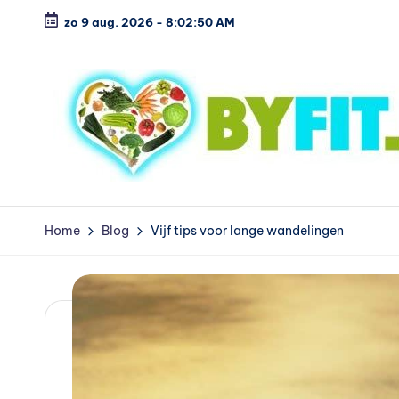
zo 9 aug. 2026
-
8:02:51 AM
Ga
naar
de
inhoud
B
Vergelijk
en
i
Home
Blog
Vijf tips voor lange wandelingen
koop
o
voordelig
l
o
g