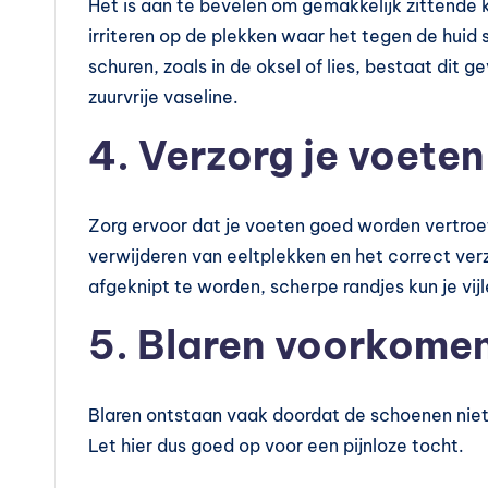
Het is aan te bevelen om gemakkelijk zittende 
t
irriteren op de plekken waar het tegen de huid
schuren, zoals in de oksel of lies, bestaat dit 
a
zuurvrije vaseline.
m
4. Verzorg je voeten
in
e
Zorg ervoor dat je voeten goed worden vertroet
s
verwijderen van eeltplekken en het correct ve
afgeknipt te worden, scherpe randjes kun je vijl
k
5. Blaren voorkome
o
p
Blaren ontstaan vaak doordat de schoenen nie
e
Let hier dus goed op voor een pijnloze tocht.