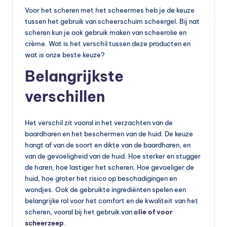
s
Voor het scheren met het scheermes heb je de keuze
s
tussen het gebruik van scheerschuim scheergel. Bij nat
scheren kun je ook gebruik maken van scheerolie en
u
crème. Wat is het verschil tussen deze producten en
p
wat is onze beste keuze?
p
Belangrijkste
le
verschillen
m
e
Het verschil zit vooral in het verzachten van de
baardharen en het beschermen van de huid. De keuze
n
hangt af van de soort en dikte van de baardharen, en
t
van de gevoeligheid van de huid. Hoe sterker en stugger
de haren, hoe lastiger het scheren. Hoe gevoeliger de
e
huid, hoe groter het risico op beschadigingen en
n
wondjes. Ook de gebruikte ingrediënten spelen een
belangrijke rol voor het comfort en de kwaliteit van het
e
scheren, vooral bij het gebruik van
olie of voor
n
scheerzeep
.