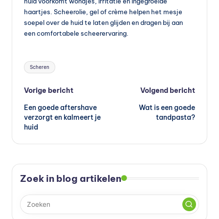
huid voorkomt wondjes, irritatie en ingegroeide
haartjes. Scheerolie, gel of crème helpen het mesje
soepel over de huid te laten glijden en dragen bij aan
een comfortabele scheerervaring.
Tags:
Scheren
Bericht
Vorige bericht
Volgend bericht
Een goede aftershave
Wat is een goede
navigatie
verzorgt en kalmeert je
tandpasta?
huid
Zoek in blog artikelen