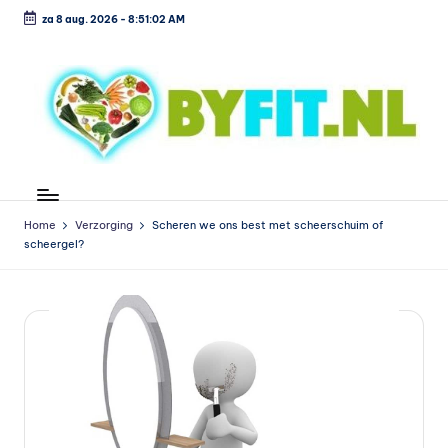
za 8 aug. 2026
-
8:51:02 AM
Ga
naar
de
inhoud
B
Vergelijk
en
i
koop
Home
Verzorging
Scheren we ons best met scheerschuim of
o
scheergel?
voordelig
l
o
g
is
c
h