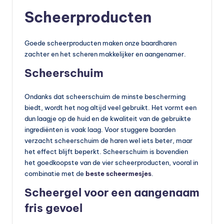
vi
Scheerproducten
t
a
Goede scheerproducten maken onze baardharen
zachter en het scheren makkelijker en aangenamer.
m
Scheerschuim
in
e
Ondanks dat scheerschuim de minste bescherming
s
biedt, wordt het nog altijd veel gebruikt. Het vormt een
dun laagje op de huid en de kwaliteit van de gebruikte
k
ingrediënten is vaak laag. Voor stuggere baarden
o
verzacht scheerschuim de haren wel iets beter, maar
het effect blijft beperkt. Scheerschuim is bovendien
p
het goedkoopste van de vier scheerproducten, vooral in
e
combinatie met de
beste scheermesjes
.
Scheergel voor een aangenaam
n
fris gevoel
?