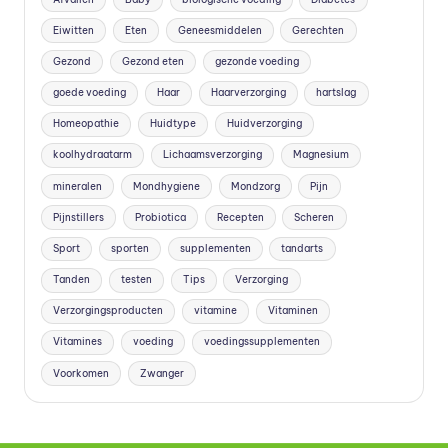
Eiwitten
Eten
Geneesmiddelen
Gerechten
Gezond
Gezond eten
gezonde voeding
goede voeding
Haar
Haarverzorging
hartslag
Homeopathie
Huidtype
Huidverzorging
koolhydraatarm
Lichaamsverzorging
Magnesium
mineralen
Mondhygiene
Mondzorg
Pijn
Pijnstillers
Probiotica
Recepten
Scheren
Sport
sporten
supplementen
tandarts
Tanden
testen
Tips
Verzorging
Verzorgingsproducten
vitamine
Vitaminen
Vitamines
voeding
voedingssupplementen
Voorkomen
Zwanger