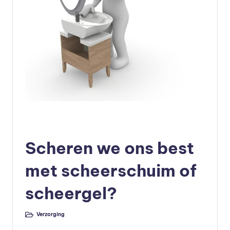
e
v
o
e
d
in
g
Geplaatst
Verzorging
v
in
Scheren we ons best
o
e
met scheerschuim of
d
scheergel?
in
g
Verzorging
Geplaatst
in