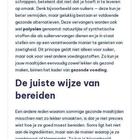
schrappen, betekent dat niet dat je hoeft in te leveren
vi
op smaak. Denk bijvoorbeeld aan suikers — deze kun je
beter vermijden, maar gelukkig bestaan er voldoende
t
gezonde alternatieven. Deze vervangers worden ook
a
wel
polyolen
genoemd: natuurlijke of synthetische
stoffen die als suikervervanger dienen en je in staat
m
stellen om op een verantwoorde manier te genieten van
in
zoetigheid. Dit principe geldt niet alleen voor suiker,
maar ook voor veel andere voedingsstoffen. Zo kun je
e
jouw maaltijden eenvoudig zowel lekker als gezond
s
maken, binnen het kader van
gezonde voeding
.
k
De juiste wijze van
o
bereiden
p
e
Een andere reden waarom sommige gezonde maaltijden
n
misschien niet zo lekker smaakten, is dat je niet precies
wist hoe je ze goed moest bereiden. Soms ligt het niet
?
aan de ingrediënten, maar aan de manier waarop je ze
combineert of klaarmaakt. Zo kun je bijvoorbeeld