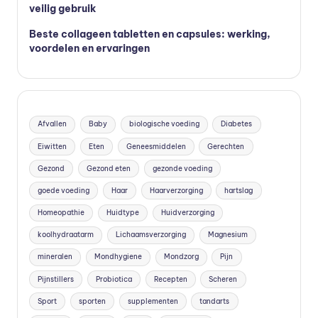
veilig gebruik
Beste collageen tabletten en capsules: werking,
voordelen en ervaringen
Afvallen
Baby
biologische voeding
Diabetes
Eiwitten
Eten
Geneesmiddelen
Gerechten
Gezond
Gezond eten
gezonde voeding
goede voeding
Haar
Haarverzorging
hartslag
Homeopathie
Huidtype
Huidverzorging
koolhydraatarm
Lichaamsverzorging
Magnesium
mineralen
Mondhygiene
Mondzorg
Pijn
Pijnstillers
Probiotica
Recepten
Scheren
Sport
sporten
supplementen
tandarts