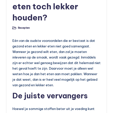
s
eten toch lekker
s
houden?
u
p
Recepten
Geplaatst
in
p
Eén van de oudste vooroordelen die er bestaat is dat
le
gezond eten en lekker eten niet goed samengaat.
m
Wanneer je gezond wilt eten, dan zal je moeten
inleveren op de smaak, wordt vaak gezegd. Inmiddels
e
zijn er echter wel genoeg bewijzen dat dit helemaal niet
n
het geval hoeft te zijn. Daarvoor moet je alleen wel
weten hoe je dan het eten aan moet pakken. Wanneer
t
je dat weet, dan is er heel veel mogelijk op het gebied
e
van gezond en lekker eten.
n
De juiste vervangers
e
Hoewel je sommige stoffen beter uit je voeding kunt
n