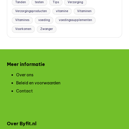
Tanden
testen
Tips
Verzorging
Verzorgingsproducten
vitamine
Vitaminen
Vitamines
voeding
voedingssupplementen
Voorkomen
Zwanger
Meer informatie
Over ons
Beleid en voorwaarden
Contact
Over Byfit.nl