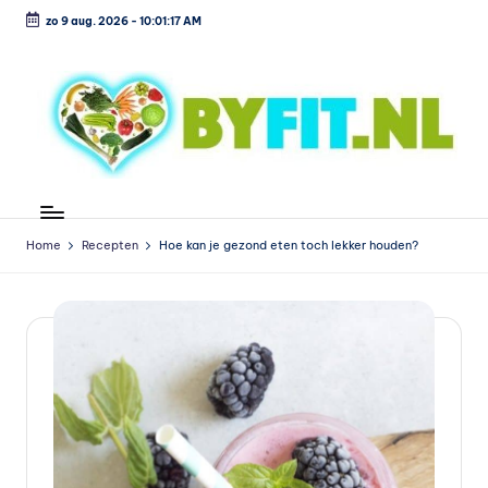
zo 9 aug. 2026
-
10:01:17 AM
Ga
naar
de
inhoud
B
Vergelijk
en
i
koop
Home
Recepten
Hoe kan je gezond eten toch lekker houden?
o
voordelig
l
o
g
is
c
h