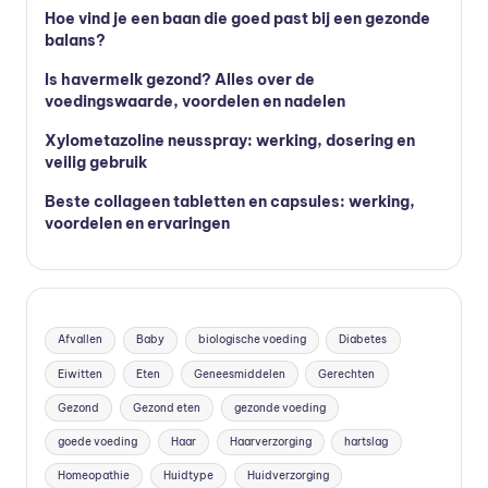
Hoe vind je een baan die goed past bij een gezonde
balans?
Is havermelk gezond? Alles over de
voedingswaarde, voordelen en nadelen
Xylometazoline neusspray: werking, dosering en
veilig gebruik
Beste collageen tabletten en capsules: werking,
voordelen en ervaringen
Afvallen
Baby
biologische voeding
Diabetes
Eiwitten
Eten
Geneesmiddelen
Gerechten
Gezond
Gezond eten
gezonde voeding
goede voeding
Haar
Haarverzorging
hartslag
Homeopathie
Huidtype
Huidverzorging