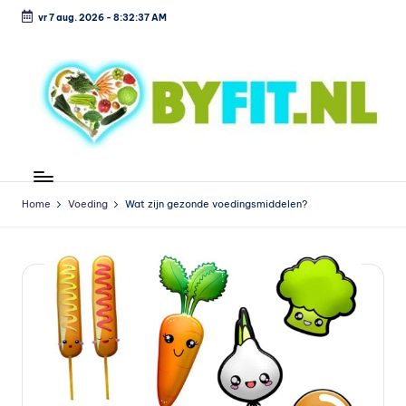
vr 7 aug. 2026
-
8:32:38 AM
Ga
naar
de
inhoud
B
Vergelijk
en
i
koop
Home
Voeding
Wat zijn gezonde voedingsmiddelen?
o
voordelig
l
o
g
is
c
h