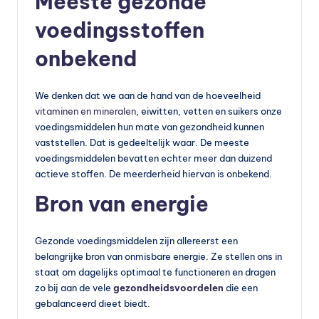
Meeste gezonde
vi
voedingsstoffen
t
onbekend
a
m
We denken dat we aan de hand van de hoeveelheid
in
vitaminen en mineralen
, eiwitten, vetten en suikers onze
voedingsmiddelen hun mate van gezondheid kunnen
e
vaststellen. Dat is gedeeltelijk waar. De meeste
s
voedingsmiddelen bevatten echter meer dan duizend
actieve stoffen. De meerderheid hiervan is onbekend.
k
Bron van energie
o
p
Gezonde voedingsmiddelen zijn allereerst een
e
belangrijke bron van onmisbare energie. Ze stellen ons in
n
staat om dagelijks optimaal te functioneren en dragen
zo bij aan de vele
gezondheidsvoordelen
die een
?
gebalanceerd dieet biedt.