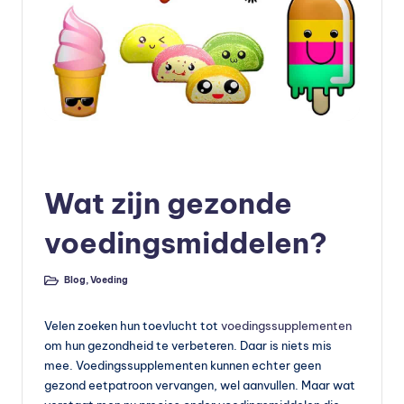
e
v
o
e
d
Geplaatst
Blog
Voeding
in
in
Wat zijn gezonde
g
v
voedingsmiddelen?
o
Blog
,
Voeding
Geplaatst
e
in
d
Velen zoeken hun toevlucht tot
voedingssupplementen
om hun gezondheid te verbeteren. Daar is niets mis
in
mee. Voedingssupplementen kunnen echter geen
g
gezond eetpatroon vervangen, wel aanvullen. Maar wat