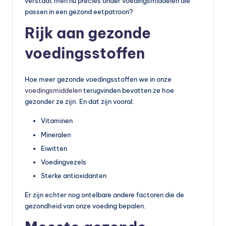
verstaat men nu precies onder voedingsmiddelen die
s
passen in een gezond eetpatroon?
s
Rijk aan gezonde
u
voedingsstoffen
p
p
Hoe meer gezonde voedingsstoffen we in onze
le
voedingsmiddelen
terugvinden bevatten ze hoe
m
gezonder ze zijn. En dat zijn vooral:
e
Vitaminen
Mineralen
n
Eiwitten
t
Voedingvezels
e
Sterke antioxidanten
n
Er zijn echter nog ontelbare andere factoren die de
e
gezondheid van onze voeding bepalen.
n