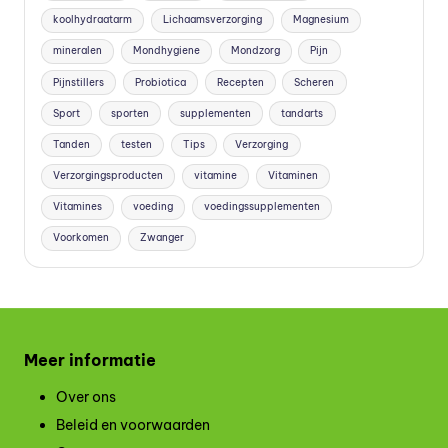
koolhydraatarm
Lichaamsverzorging
Magnesium
mineralen
Mondhygiene
Mondzorg
Pijn
Pijnstillers
Probiotica
Recepten
Scheren
Sport
sporten
supplementen
tandarts
Tanden
testen
Tips
Verzorging
Verzorgingsproducten
vitamine
Vitaminen
Vitamines
voeding
voedingssupplementen
Voorkomen
Zwanger
Meer informatie
Over ons
Beleid en voorwaarden