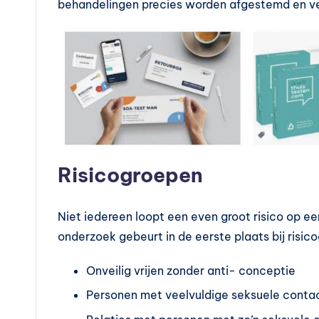
l
behandelingen precies worden afgestemd en v
e
m
e
n
t
Risicogroepen
e
n
Niet iedereen loopt een even groot risico op 
onderzoek gebeurt in de eerste plaats bij risic
e
Onveilig vrijen zonder anti- conceptie
n
Personen met veelvuldige seksuele conta
vi