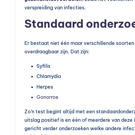
v
verspreiding van infecties.
o
Standaard onderzo
e
d
Er bestaat niet één maar verschillende soorten
in
overdraagbaar zijn. Dat zijn:
g
Syfilis
s
Chlamydia
s
Herpes
Gonorroe
u
p
Zo’n test begint altijd met een standaardonde
uitslag positief is en één of meerdere van deze
p
gericht verder onderzoeken welke andere infec