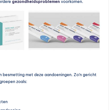
erdere
gezondheidsproblemen
voorkomen.
een besmetting met deze aandoeningen. Zo’n gericht
ogroepen zoals:
cten