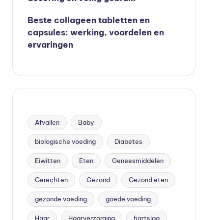
Beste collageen tabletten en
capsules: werking, voordelen en
ervaringen
Afvallen
Baby
biologische voeding
Diabetes
Eiwitten
Eten
Geneesmiddelen
Gerechten
Gezond
Gezond eten
gezonde voeding
goede voeding
Haar
Haarverzorging
hartslag