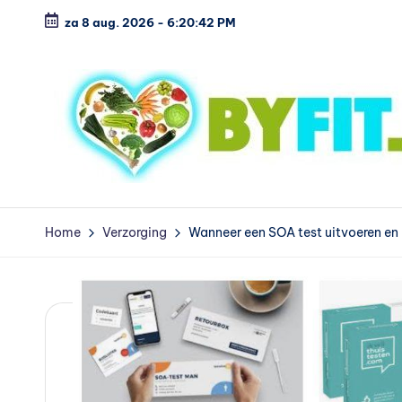
za 8 aug. 2026
-
6:20:43 PM
Ga
naar
de
inhoud
B
Vergelijk
en
i
Home
Verzorging
Wanneer een SOA test uitvoeren en 
koop
o
voordelig
l
o
g