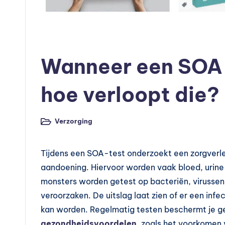
is
c
Geplaatst
Verzorging
in
h
Wanneer een SOA 
e
hoe verloopt die?
v
o
Verzorging
Geplaatst
in
e
Tijdens een SOA-test onderzoekt een zorgverle
d
aandoening. Hiervoor worden vaak bloed, urine 
in
monsters worden getest op bacteriën, virusse
veroorzaken. De uitslag laat zien of er een infe
g
kan worden. Regelmatig testen beschermt je ge
gezondheidsvoordelen
, zoals het voorkomen