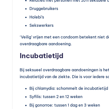
Relaties met personen met zo’n seksuele
t
Druggebruikers
a
Holebi’s
Sekswerkers
m
in
‘Veilig’ vrijen met een condoom betekent niet da
overdraagbare aandoening.
e
Incubatietijd
s
k
Bij seksueel overdraagbare aandoeningen is he
o
incubatietijd van de ziekte. Die is voor iedere 
p
Bij chlamydia: schommelt de incubatietijd
Syfilis: tussen 2 en 12 weken
e
Bij gonorroe: tussen 1 dag en 3 weken