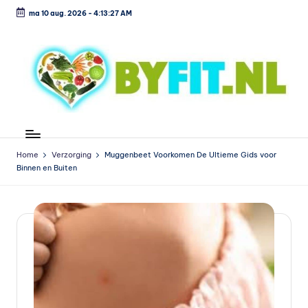
ma 10 aug. 2026
-
4:13:28 AM
Ga
naar
de
inhoud
B
Vergelijk
en
i
koop
Home
Verzorging
Muggenbeet Voorkomen De Ultieme Gids voor
o
Binnen en Buiten
voordelig
l
o
g
is
c
h