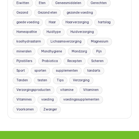
Eiwitten
Eten
Geneesmiddelen
Gerechten
Gezond
Gezond eten
gezonde voeding
goede voeding
Haar
Haarverzorging
hartslag
Homeopathie
Huidtype
Huidverzorging
koolhydraatarm
Lichaamsverzorging
Magnesium
mineralen
Mondhygiene
Mondzorg
Pijn
Pijnstillers
Probiotica
Recepten
Scheren
Sport
sporten
supplementen
tandarts
Tanden
testen
Tips
Verzorging
Verzorgingsproducten
vitamine
Vitaminen
Vitamines
voeding
voedingssupplementen
Voorkomen
Zwanger