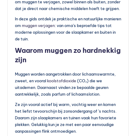
s
om muggen te verjagen, zowel binnen als buiten, zonder
dat je direct naar chemische middelen hoeft te grijpen.
s
In deze gids ontdek je praktische en natuurlijke manieren
u
om
muggen verjagen
: van oma’s beproefde tips tot
p
moderne oplossingen voor de slaapkamer en buiten in
de tuin.
p
Waarom muggen zo hardnekkig
le
zijn
m
e
Muggen worden aangetrokken door lichaamswarmte,
zweet, en vooral
koolstofdioxide
(CO₂) die we
n
uitademen. Daarnaast vinden ze bepaalde geuren
t
aantrekkelijk, zoals parfum of lichaamslotion.
e
Ze zijn vooral actief bij warm, vochtig weer en komen
n
het liefst tevoorschijn bij zonsondergang of ’s nachts.
Daarom zijn slaapkamers en tuinen vaak hun favoriete
e
plekken. Gelukkig kun je ze met een paar eenvoudige
n
aanpassingen flink ontmoedigen.