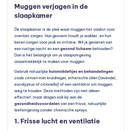
Muggen verjagen in de
vi
slaapkamer
t
a
De slaapkamer is de plek waar muggen het vaakst voor
m
overlast zorgen. Hun gezoem houdt je wakker, en hun
beten zorgen voor jeuk en irritatie. Wil je genieten van
in
een rustige nacht en een
gezond lichaam
behouden?
e
Dan is het belangrijk om je slaapomgeving
onaantrekkelijk te maken voor muggen.
s
Gebruik natuurlijke
huismiddeltjes en behandelingen
k
zoals citroen met kruidnagel, etherische oliën (lavendel,
o
eucalyptus of citronella) of een ventilator om muggen
weg te houden. Deze methoden zijn niet alleen
p
effectief, maar dragen ook bij aan de
e
gezondheidsvoordelen
van een frisse, natuurlijke
leefomgeving zonder chemische sprays.
n
1. Frisse lucht en ventilatie
?