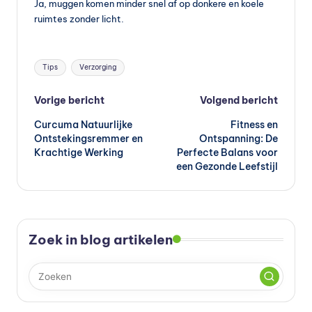
Ja, muggen komen minder snel af op donkere en koele
ruimtes zonder licht.
Tags:
Tips
Verzorging
Bericht
Vorige bericht
Volgend bericht
Curcuma Natuurlijke
Fitness en
navigatie
Ontstekingsremmer en
Ontspanning: De
Krachtige Werking
Perfecte Balans voor
een Gezonde Leefstijl
Zoek in blog artikelen