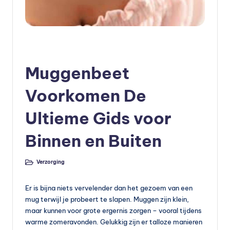
e
v
o
Geplaatst
Verzorging
in
e
Muggenbeet
d
Voorkomen De
in
Ultieme Gids voor
g
v
Binnen en Buiten
o
Verzorging
e
Geplaatst
in
d
Er is bijna niets vervelender dan het gezoem van een
in
mug terwijl je probeert te slapen. Muggen zijn klein,
maar kunnen voor grote ergernis zorgen – vooral tijdens
g
warme zomeravonden. Gelukkig zijn er talloze manieren