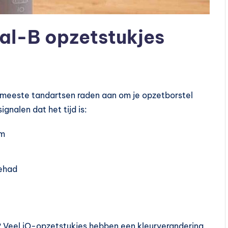
al-B opzetstukjes
 meeste tandartsen raden aan om je opzetborstel
ignalen dat het tijd is:
rm
gehad
? Veel iO-opzetstukjes hebben een kleurverandering