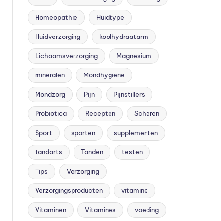
Homeopathie
Huidtype
Huidverzorging
koolhydraatarm
Lichaamsverzorging
Magnesium
mineralen
Mondhygiene
Mondzorg
Pijn
Pijnstillers
Probiotica
Recepten
Scheren
Sport
sporten
supplementen
tandarts
Tanden
testen
Tips
Verzorging
Verzorgingsproducten
vitamine
Vitaminen
Vitamines
voeding