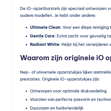
l
De iO-opzetborstels zijn speciaal ontworpen v
e
oudere modellen. Je hebt onder andere:
m
Ultimate Clean
: Voor een diepe reiniging
e
Gentle Care
: Extra zacht voor gevoelig t
n
Radiant White
: Helpt bij het verwijderen
t
Waarom zijn originele iO o
e
Nep- of universele opzetstukjes lijken aantrekk
n
prestaties. Originele iO-opzetstukjes zijn:
e
Ontworpen voor optimale drukverdeling
n
Voorzien van perfecte pasvorm en techno
vi
Duurzaam en huidvriendelijk