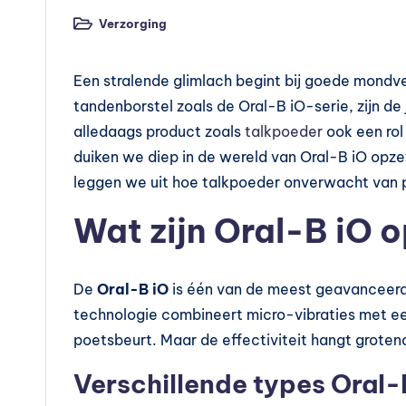
v
Verzorging
Geplaatst
o
in
e
Een stralende glimlach begint bij goede mondve
tandenborstel zoals de Oral-B iO-serie, zijn de
d
alledaags product zoals
talkpoeder
ook een rol 
in
duiken we diep in de wereld van Oral-B iO opz
leggen we uit hoe talkpoeder onverwacht van 
g
Wat zijn Oral-B iO 
s
s
De
Oral-B iO
is één van de meest geavanceerd
u
technologie combineert micro-vibraties met ee
p
poetsbeurt. Maar de effectiviteit hangt grotend
p
Verschillende types Oral-