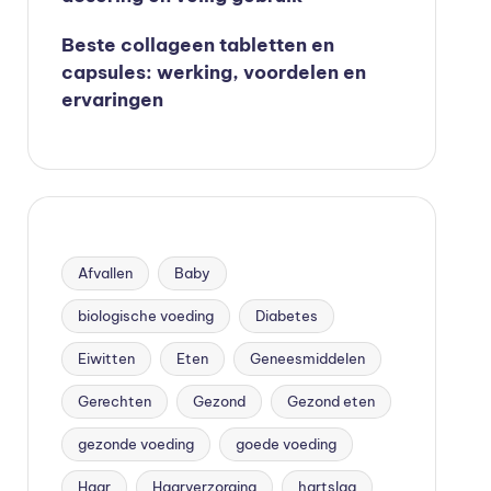
Beste collageen tabletten en
capsules: werking, voordelen en
ervaringen
Afvallen
Baby
biologische voeding
Diabetes
Eiwitten
Eten
Geneesmiddelen
Gerechten
Gezond
Gezond eten
gezonde voeding
goede voeding
Haar
Haarverzorging
hartslag