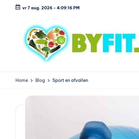
vr 7 aug. 2026
-
4:09:17 PM
Ga
naar
de
inhoud
B
Vergelijk
en
i
Home
Blog
Sport en afvallen
koop
o
voordelig
l
o
g