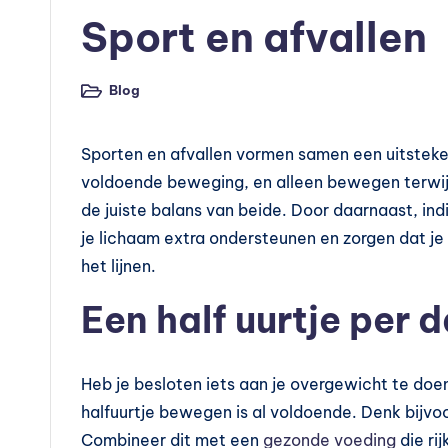
v
in
Sport en afvallen
o
e
Blog
Geplaatst
in
d
Sporten en afvallen vormen samen een uitsteke
in
voldoende beweging, en alleen bewegen terwijl
g
de juiste balans van beide. Door daarnaast, ind
je lichaam extra ondersteunen en zorgen dat je 
s
het lijnen.
s
Een half uurtje per 
u
p
Heb je besloten iets aan je overgewicht te doen
halfuurtje bewegen is al voldoende. Denk bijv
p
Combineer dit met een
gezonde voeding
die rij