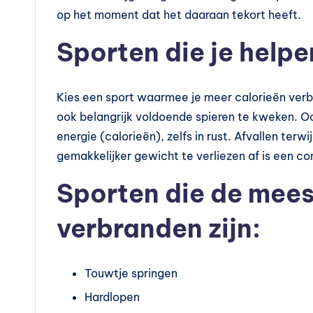
t
op het moment dat het daaraan tekort heeft.
Sporten die je helpe
a
m
Kies een sport waarmee je meer calorieën verbr
in
ook belangrijk voldoende spieren te kweken. Oo
e
energie (calorieën), zelfs in rust. Afvallen terwi
gemakkelijker gewicht te verliezen af is een c
s
Sporten die de mees
k
verbranden zijn:
o
p
Touwtje springen
e
Hardlopen