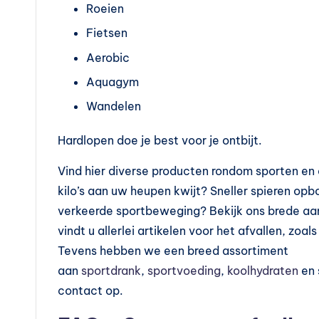
n
Roeien
?
Fietsen
Aerobic
Aquagym
Wandelen
Hardlopen doe je best voor je ontbijt.
Vind hier diverse producten rondom sporten en a
kilo’s aan uw heupen kwijt? Sneller spieren opb
verkeerde sportbeweging? Bekijk ons brede aan
vindt u allerlei artikelen voor het afvallen, zoa
Tevens hebben we een breed assortiment
aan
sportdrank
,
sportvoeding
,
koolhydraten
en 
contact op.