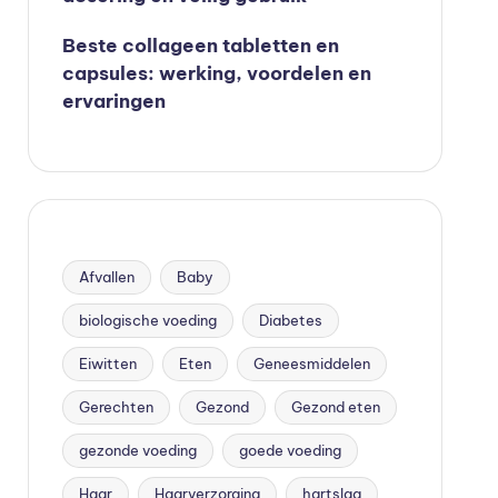
Beste collageen tabletten en
capsules: werking, voordelen en
ervaringen
Afvallen
Baby
biologische voeding
Diabetes
Eiwitten
Eten
Geneesmiddelen
Gerechten
Gezond
Gezond eten
gezonde voeding
goede voeding
Haar
Haarverzorging
hartslag