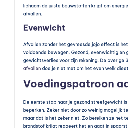
l
lichaam de juiste bouwstoffen krijgt om energie
afvallen.
e
Evenwicht
m
e
Afvallen zonder het gevreesde jojo effect is he
n
voldoende bewegen. Gezond, evenwichtig en g
gewichtsverlies voor zijn rekening. De overi
t
afvallen
doe je niet met om het even welk diee
e
Voedingspatroon a
n
e
De eerste stap naar je gezond streefgewicht is
n
beperken. Zeker niet door zo weinig mogelijk te
maar dat is het zeker niet. Zo bereiken ze het 
vi
brandstof krijgt reageert het en gaat in spaars