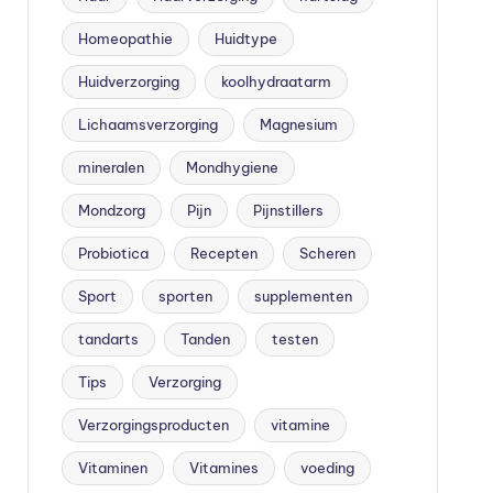
Homeopathie
Huidtype
Huidverzorging
koolhydraatarm
Lichaamsverzorging
Magnesium
mineralen
Mondhygiene
Mondzorg
Pijn
Pijnstillers
Probiotica
Recepten
Scheren
Sport
sporten
supplementen
tandarts
Tanden
testen
Tips
Verzorging
Verzorgingsproducten
vitamine
Vitaminen
Vitamines
voeding