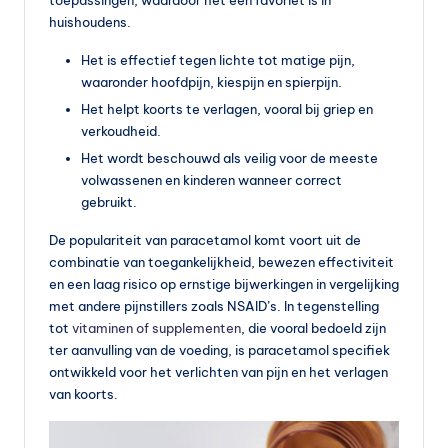
toepassingen, waardoor het een favoriet is in
vi
huishoudens.
t
Het is effectief tegen lichte tot matige pijn,
waaronder hoofdpijn, kiespijn en spierpijn.
a
Het helpt koorts te verlagen, vooral bij griep en
m
verkoudheid.
in
Het wordt beschouwd als veilig voor de meeste
volwassenen en kinderen wanneer correct
e
gebruikt.
s
De populariteit van paracetamol komt voort uit de
k
combinatie van toegankelijkheid, bewezen effectiviteit
o
en een laag risico op ernstige bijwerkingen in vergelijking
met andere pijnstillers zoals NSAID’s. In tegenstelling
p
tot
vitaminen of supplementen
, die vooral bedoeld zijn
e
ter aanvulling van de voeding, is paracetamol specifiek
ontwikkeld voor het verlichten van pijn en het verlagen
n
van koorts.
?