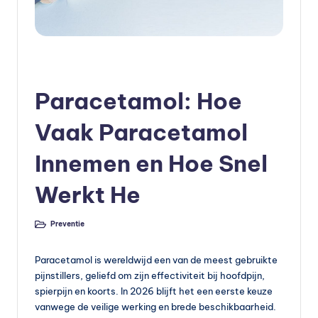
e
v
o
Geplaatst
Preventie
in
e
Paracetamol: Hoe
d
Vaak Paracetamol
in
Innemen en Hoe Snel
g
v
Werkt He
o
Preventie
e
Geplaatst
in
d
Paracetamol is wereldwijd een van de meest gebruikte
in
pijnstillers, geliefd om zijn effectiviteit bij hoofdpijn,
spierpijn en koorts. In 2026 blijft het een eerste keuze
g
vanwege de veilige werking en brede beschikbaarheid.