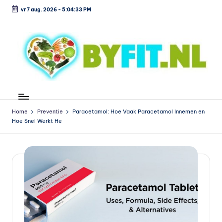
vr 7 aug. 2026
-
5:04:34 PM
Ga
naar
de
inhoud
B
Vergelijk
en
i
koop
Home
Preventie
Paracetamol: Hoe Vaak Paracetamol Innemen en
o
Hoe Snel Werkt He
voordelig
l
o
g
is
c
h