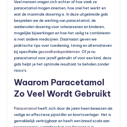
s
Veel mensen vragen zich echter af hoe vaak ze
paracetamol mogen innemen, hoe snel het werkt en
s
wat de maximale dosering is. In deze uitgebreide gids
u
bespreken we de werking van paracetamol, de
aanbevolen dosering voor volwassenen en kinderen,
p
mogelijke bijwerkingen en hoe het veilig te combineren
p
is met andere medicijnen. Daarnaast geven we
praktische tips over toediening, timing en alternatieven
le
bij specifieke
gezondheidsproblemen
. Of je nu
m
paracetamol voor jezelf gebruikt of voor een kind, deze
gids helpt je het optimale resultaat te behalen zonder
e
risico’s.
n
Waarom Paracetamol
t
Zo Veel Wordt Gebruikt
e
n
Paracetamol
heeft zich door de jaren heen bewezen als
e
veilige en effectieve pijnstiller en koortsverlager. Het is
gemakkelijk verkrijgbaar en heeft een breed scala aan
n