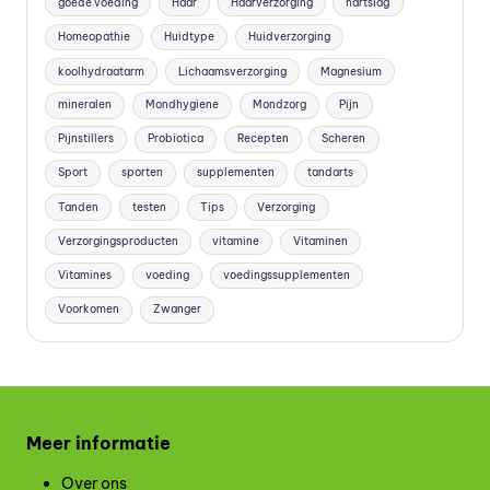
goede voeding
Haar
Haarverzorging
hartslag
Homeopathie
Huidtype
Huidverzorging
koolhydraatarm
Lichaamsverzorging
Magnesium
mineralen
Mondhygiene
Mondzorg
Pijn
Pijnstillers
Probiotica
Recepten
Scheren
Sport
sporten
supplementen
tandarts
Tanden
testen
Tips
Verzorging
Verzorgingsproducten
vitamine
Vitaminen
Vitamines
voeding
voedingssupplementen
Voorkomen
Zwanger
Meer informatie
Over ons