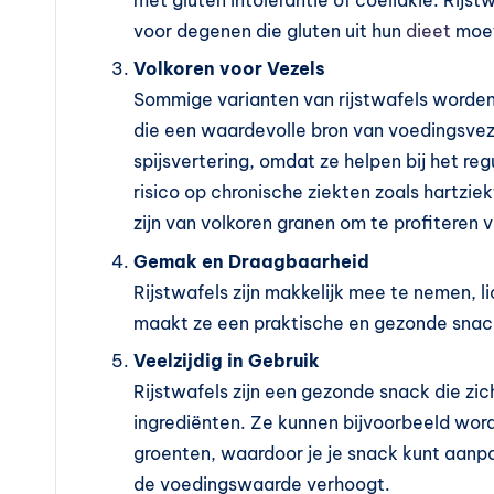
met gluten intolerantie of coeliakie. Rijs
l
voor degenen die gluten uit hun
dieet
moet
e
Volkoren voor Vezels
m
Sommige varianten van rijstwafels worden 
die een waardevolle bron van voedingsveze
e
spijsvertering, omdat ze helpen bij het re
n
risico op chronische ziekten zoals hartzie
zijn van volkoren granen om te profiteren 
t
Gemak en Draagbaarheid
e
Rijstwafels zijn makkelijk mee te nemen, l
maakt ze een praktische en gezonde snack
n
Veelzijdig in Gebruik
e
Rijstwafels zijn een gezonde snack die zi
ingrediënten. Ze kunnen bijvoorbeeld wor
n
groenten, waardoor je je snack kunt aanpas
vi
de voedingswaarde verhoogt.