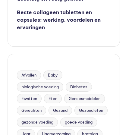
Beste collageen tabletten en
capsules: werking, voordelen en
ervaringen
Afvallen
Baby
biologische voeding
Diabetes
Eiwitten
Eten
Geneesmiddelen
Gerechten
Gezond
Gezond eten
gezonde voeding
goede voeding
Haar
Haarverzorging
hartslag