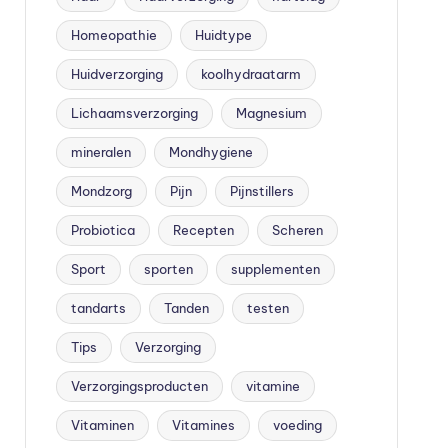
Homeopathie
Huidtype
Huidverzorging
koolhydraatarm
Lichaamsverzorging
Magnesium
mineralen
Mondhygiene
Mondzorg
Pijn
Pijnstillers
Probiotica
Recepten
Scheren
Sport
sporten
supplementen
tandarts
Tanden
testen
Tips
Verzorging
Verzorgingsproducten
vitamine
Vitaminen
Vitamines
voeding