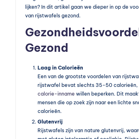
v
lijken? In dit artikel gaan we dieper in op de v
o
van rijstwafels gezond.
e
Gezondheidsvoordel
d
Gezond
in
g
Laag in Calorieën
s
Een van de grootste voordelen van rijstwa
rijstwafel bevat slechts 35-50 calorieën
s
calorie-inname
willen beperken. Dit maak
u
mensen die op zoek zijn naar een lichte sn
calorieën.
p
Glutenvrij
p
Rijstwafels zijn van nature glutenvrij, wa