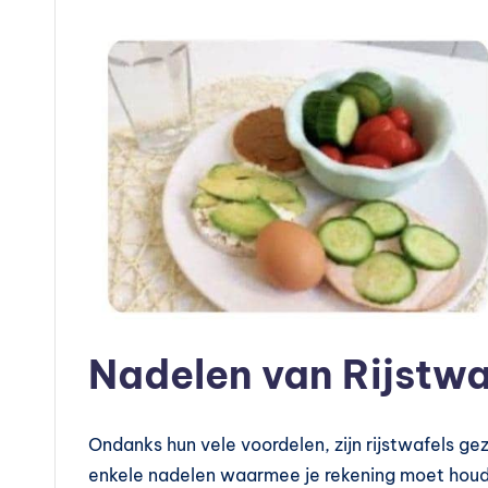
t
a
m
in
e
s
k
o
Nadelen van Rijstw
p
e
Ondanks hun vele voordelen, zijn rijstwafels gez
enkele nadelen waarmee je rekening moet hou