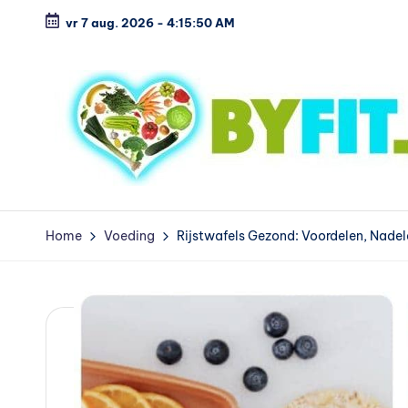
vr 7 aug. 2026
-
4:15:51 AM
Ga
naar
de
inhoud
B
Vergelijk
en
i
Home
Voeding
Rijstwafels Gezond: Voordelen, Nadel
koop
o
voordelig
l
o
g