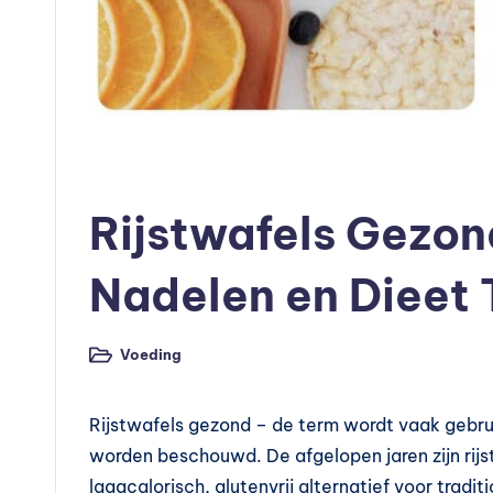
is
c
h
e
Geplaatst
Voeding
in
v
Rijstwafels Gezon
o
Nadelen en Dieet 
e
d
Voeding
Geplaatst
in
in
Rijstwafels gezond – de term wordt vaak gebru
g
worden beschouwd. De afgelopen jaren zijn rij
laagcalorisch, glutenvrij alternatief voor tradi