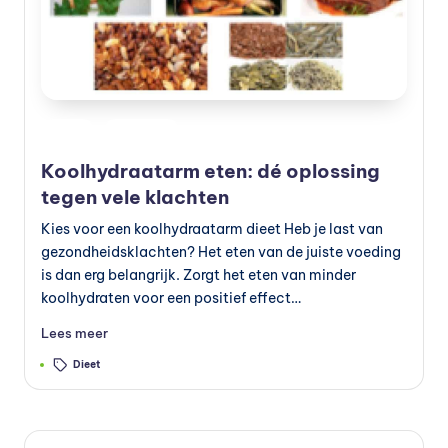
e
v
o
e
Geplaatst
Blog
Voeding
in
d
Koolhydraatarm eten: dé oplossing
in
tegen vele klachten
g
Kies voor een koolhydraatarm dieet Heb je last van
gezondheidsklachten? Het eten van de juiste voeding
v
is dan erg belangrijk. Zorgt het eten van minder
o
koolhydraten voor een positief effect…
e
Lees meer
d
Tags:
Dieet
in
g