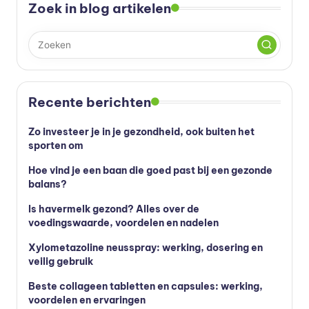
s
Zoek in blog artikelen
s
u
p
p
Recente berichten
le
Zo investeer je in je gezondheid, ook buiten het
m
sporten om
e
Hoe vind je een baan die goed past bij een gezonde
balans?
n
t
Is havermelk gezond? Alles over de
voedingswaarde, voordelen en nadelen
e
Xylometazoline neusspray: werking, dosering en
n
veilig gebruik
e
Beste collageen tabletten en capsules: werking,
n
voordelen en ervaringen