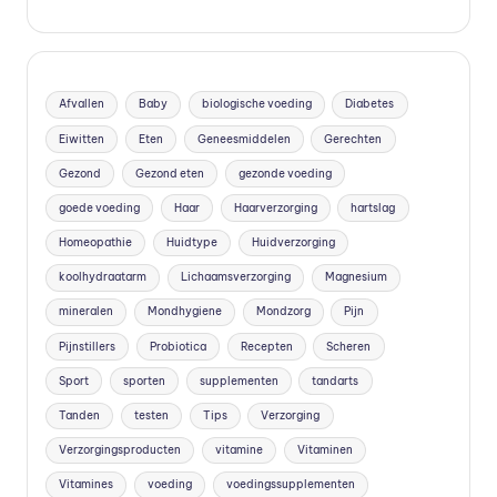
vi
t
a
Afvallen
Baby
biologische voeding
Diabetes
m
Eiwitten
Eten
Geneesmiddelen
Gerechten
in
Gezond
Gezond eten
gezonde voeding
e
goede voeding
Haar
Haarverzorging
hartslag
s
Homeopathie
Huidtype
Huidverzorging
k
koolhydraatarm
Lichaamsverzorging
Magnesium
o
mineralen
Mondhygiene
Mondzorg
Pijn
Pijnstillers
Probiotica
Recepten
Scheren
p
Sport
sporten
supplementen
tandarts
e
Tanden
testen
Tips
Verzorging
n
Verzorgingsproducten
vitamine
Vitaminen
?
Vitamines
voeding
voedingssupplementen