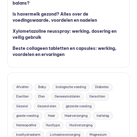
balans?
Is havermelk gezond? Alles over de
voedingswaarde, voordelen en nadelen
Xylometazoline neusspray: werking, dosering en
veilig gebruik
Beste collageen tabletten en capsules: werking,
voordelen en ervaringen
Afvallen
Baby
biologische voeding
Diabetes
Eiwitten
Eten
Geneesmiddelen
Gerechten
Gezond
Gezond eten
gezonde voeding
goede voeding
Haar
Haarverzorging
hartslag
Homeopathie
Huidtype
Huidverzorging
koolhydraatarm
Lichaamsverzorging
Magnesium