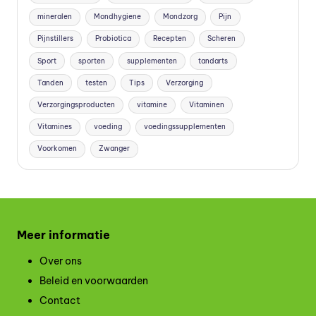
mineralen
Mondhygiene
Mondzorg
Pijn
Pijnstillers
Probiotica
Recepten
Scheren
Sport
sporten
supplementen
tandarts
Tanden
testen
Tips
Verzorging
Verzorgingsproducten
vitamine
Vitaminen
Vitamines
voeding
voedingssupplementen
Voorkomen
Zwanger
Meer informatie
Over ons
Beleid en voorwaarden
Contact