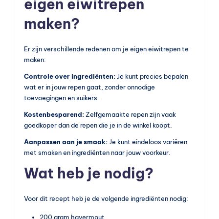
eigen eiwitrepen
vi
maken?
t
a
Er zijn verschillende redenen om je eigen eiwitrepen te
m
maken:
in
Controle over ingrediënten:
Je kunt precies bepalen
wat er in jouw repen gaat, zonder onnodige
e
toevoegingen en suikers.
s
Kostenbesparend:
Zelfgemaakte repen zijn vaak
k
goedkoper dan de repen die je in de winkel koopt.
o
Aanpassen aan je smaak:
Je kunt eindeloos variëren
met smaken en ingrediënten naar jouw voorkeur.
p
Wat heb je nodig?
e
n
Voor dit recept heb je de volgende ingrediënten nodig:
?
200 gram havermout