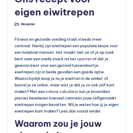
s
eigen eiwitrepen
s
u
Recepten
Geplaatst
in
p
Fitness en gezonde voeding staat steeds meer
p
centraal. Hierbij zijn eiwitrepen een populaire keuze voor
le
een heleboel mensen. Het maakt niet uit of je op zoek
bent naar een snelle snack na het
sporten
of dat je
m
gewoon kiest voor een gezond tussendoortje,
e
eiwitrepen zijn in beide gevallen een goede optie.
Waarschijnlijk koop je nu je eiwitten in de winkel, of
n
bestel je ze online, maar wist je dat je zo ook zelf kunt
t
maken? Met een
calorie calculator
kun je bovendien
precies berekenen hoeveel calorieën jouw zelfgemaakt
e
eiwitrepen mogen bevatten. Wil je weten hoe jij je eigen
n
eiwitrepen kunt maken? Lees dan vooral verder.
e
Waarom zou je jouw
n