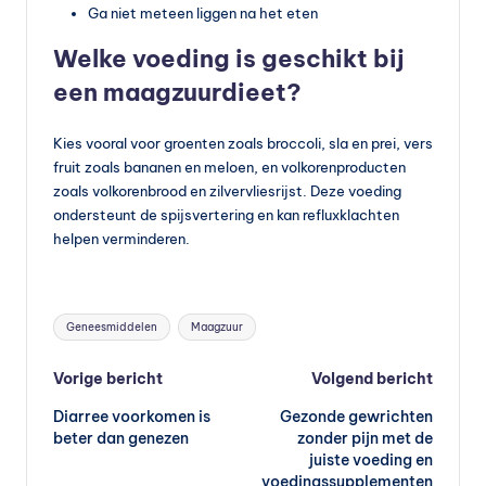
Ga niet meteen liggen na het eten
Welke voeding is geschikt bij
een maagzuurdieet?
Kies vooral voor groenten zoals broccoli, sla en prei, vers
fruit zoals bananen en meloen, en volkorenproducten
zoals volkorenbrood en zilvervliesrijst. Deze voeding
ondersteunt de spijsvertering en kan refluxklachten
helpen verminderen.
Tags:
Geneesmiddelen
Maagzuur
Bericht
Vorige bericht
Volgend bericht
Diarree voorkomen is
Gezonde gewrichten
navigatie
beter dan genezen
zonder pijn met de
juiste voeding en
voedingssupplementen