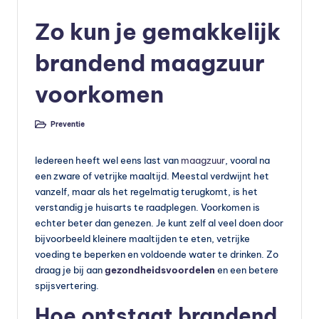
in
e
Zo kun je gemakkelijk
v
brandend maagzuur
o
voorkomen
e
d
Preventie
Geplaatst
in
in
g
Iedereen heeft wel eens last van
maagzuur
, vooral na
een zware of vetrijke maaltijd. Meestal verdwijnt het
v
vanzelf, maar als het regelmatig terugkomt, is het
o
verstandig je huisarts te raadplegen. Voorkomen is
echter beter dan genezen. Je kunt zelf al veel doen door
e
bijvoorbeeld kleinere maaltijden te eten, vetrijke
d
voeding te beperken en voldoende water te drinken. Zo
draag je bij aan
gezondheidsvoordelen
en een betere
in
spijsvertering.
g
Hoe ontstaat brandend