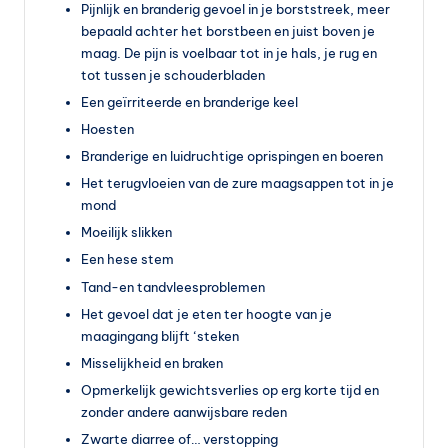
Pijnlijk en branderig gevoel in je borststreek, meer
vi
bepaald achter het borstbeen en juist boven je
t
maag. De pijn is voelbaar tot in je hals, je rug en
tot tussen je schouderbladen
a
Een geïrriteerde en branderige keel
m
Hoesten
in
Branderige en luidruchtige oprispingen en boeren
e
Het terugvloeien van de zure maagsappen tot in je
mond
s
Moeilijk slikken
k
Een hese stem
o
Tand-en tandvleesproblemen
Het gevoel dat je eten ter hoogte van je
p
maagingang blijft ‘steken
e
Misselijkheid en braken
n
Opmerkelijk gewichtsverlies op erg korte tijd en
zonder andere aanwijsbare reden
?
Zwarte diarree of… verstopping