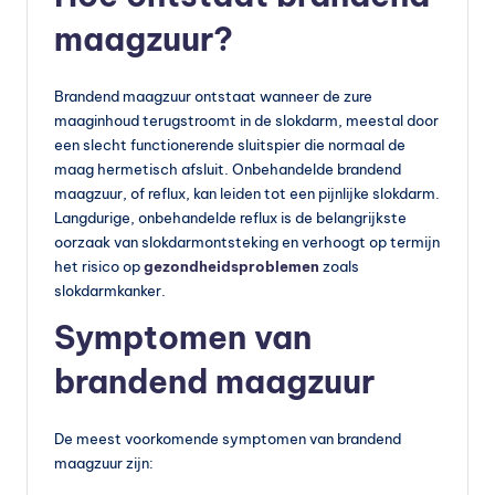
s
maagzuur?
s
u
Brandend maagzuur ontstaat wanneer de zure
p
maaginhoud terugstroomt in de slokdarm, meestal door
een slecht functionerende sluitspier die normaal de
p
maag hermetisch afsluit. Onbehandelde brandend
le
maagzuur, of reflux, kan leiden tot een pijnlijke slokdarm.
Langdurige, onbehandelde reflux is de belangrijkste
m
oorzaak van slokdarmontsteking en verhoogt op termijn
e
het risico op
gezondheidsproblemen
zoals
slokdarmkanker.
n
Symptomen van
t
e
brandend maagzuur
n
De meest voorkomende symptomen van brandend
e
maagzuur zijn:
n