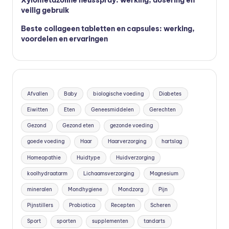
Xylometazoline neusspray: werking, dosering en
veilig gebruik
Beste collageen tabletten en capsules: werking,
voordelen en ervaringen
Afvallen
Baby
biologische voeding
Diabetes
Eiwitten
Eten
Geneesmiddelen
Gerechten
Gezond
Gezond eten
gezonde voeding
goede voeding
Haar
Haarverzorging
hartslag
Homeopathie
Huidtype
Huidverzorging
koolhydraatarm
Lichaamsverzorging
Magnesium
mineralen
Mondhygiene
Mondzorg
Pijn
Pijnstillers
Probiotica
Recepten
Scheren
Sport
sporten
supplementen
tandarts