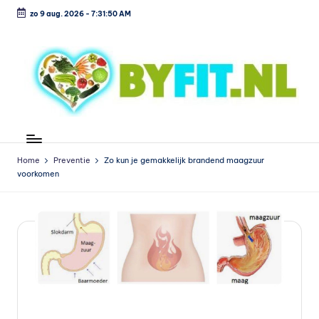
zo 9 aug. 2026
-
7:31:50 AM
Ga
naar
de
inhoud
B
Vergelijk
en
i
koop
Home
Preventie
Zo kun je gemakkelijk brandend maagzuur
o
voorkomen
voordelig
l
o
g
is
c
h
Geplaatst
Preventie