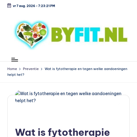
vr 7 aug. 2026
-
7:23:21 PM
Ga
naar
de
inhoud
B
Vergelijk
en
i
koop
Home
Preventie
Wat is fytotherapie en tegen welke aandoeningen
o
helpt het?
voordelig
l
o
g
is
Geplaatst
Preventie
in
c
Wat is fytotherapie
h