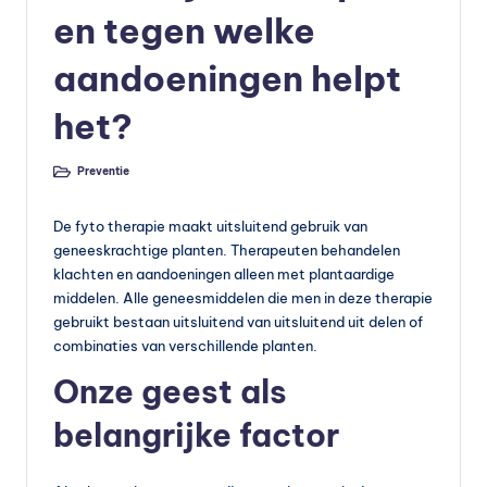
en tegen welke
e
v
aandoeningen helpt
o
het?
e
d
Preventie
Geplaatst
in
in
De fyto therapie maakt uitsluitend gebruik van
g
geneeskrachtige planten. Therapeuten behandelen
klachten en aandoeningen alleen met plantaardige
v
middelen. Alle geneesmiddelen die men in deze therapie
o
gebruikt bestaan uitsluitend van uitsluitend uit delen of
combinaties van verschillende planten.
e
Onze geest als
d
in
belangrijke factor
g