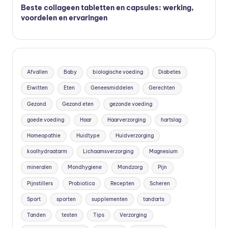
Beste collageen tabletten en capsules: werking,
voordelen en ervaringen
Afvallen
Baby
biologische voeding
Diabetes
Eiwitten
Eten
Geneesmiddelen
Gerechten
Gezond
Gezond eten
gezonde voeding
goede voeding
Haar
Haarverzorging
hartslag
Homeopathie
Huidtype
Huidverzorging
koolhydraatarm
Lichaamsverzorging
Magnesium
mineralen
Mondhygiene
Mondzorg
Pijn
Pijnstillers
Probiotica
Recepten
Scheren
Sport
sporten
supplementen
tandarts
Tanden
testen
Tips
Verzorging