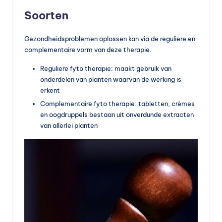
vi
Soorten
t
Gezondheidsproblemen oplossen kan via de reguliere en
a
complementaire vorm van deze therapie.
m
Reguliere fyto therapie: maakt gebruik van
in
onderdelen van planten waarvan de werking is
e
erkent
Complementaire fyto therapie: tabletten, crèmes
s
en oogdruppels bestaan uit onverdunde extracten
k
van allerlei planten
o
p
e
n
?