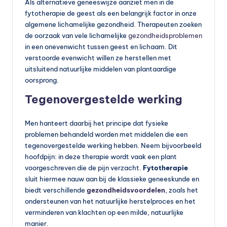
s
Als alternatieve geneeswijze aanziet men in de
fytotherapie de geest als een belangrijk factor in onze
s
algemene lichamelijke gezondheid. Therapeuten zoeken
u
de oorzaak van vele lichamelijke
gezondheidsproblemen
in een onevenwicht tussen geest en lichaam. Dit
p
verstoorde evenwicht willen ze herstellen met
p
uitsluitend natuurlijke middelen van plantaardige
oorsprong.
le
Tegenovergestelde werking
m
e
Men hanteert daarbij het principe dat fysieke
problemen behandeld worden met middelen die een
n
tegenovergestelde werking hebben. Neem bijvoorbeeld
t
hoofdpijn: in deze therapie wordt vaak een plant
voorgeschreven die de pijn verzacht.
Fytotherapie
e
sluit hiermee nauw aan bij de klassieke geneeskunde en
n
biedt verschillende
gezondheidsvoordelen
, zoals het
ondersteunen van het natuurlijke herstelproces en het
e
verminderen van klachten op een milde, natuurlijke
n
manier.