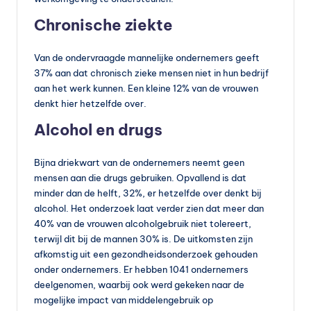
vi
Chronische ziekte
t
a
Van de ondervraagde mannelijke ondernemers geeft
37% aan dat chronisch zieke mensen niet in hun bedrijf
m
aan het werk kunnen. Een kleine 12% van de vrouwen
in
denkt hier hetzelfde over.
Alcohol en drugs
e
s
Bijna driekwart van de ondernemers neemt geen
k
mensen aan die drugs gebruiken. Opvallend is dat
minder dan de helft, 32%, er hetzelfde over denkt bij
o
alcohol. Het onderzoek laat verder zien dat meer dan
p
40% van de vrouwen alcoholgebruik niet tolereert,
terwijl dit bij de mannen 30% is. De uitkomsten zijn
e
afkomstig uit een gezondheidsonderzoek gehouden
n
onder ondernemers. Er hebben 1041 ondernemers
deelgenomen, waarbij ook werd gekeken naar de
?
mogelijke impact van middelengebruik op