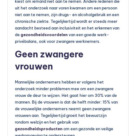
s
kiest om iemand niet aan te nemen. Andere redenen die
uit het onderzoek naar voren kwamen om een persoon
s
niet aan te nemen, zijn drugs- en alcoholgebruik en een
u
chronische ziekte. Tegelijkertijd wordt er steeds meer
aandacht besteed aan inclusiviteit en het erkennen van
p
de
gezondheidsvoordelen
van een goede werk-
p
privébalans, ook voor zwangere werknemers.
le
Geen zwangere
m
vrouwen
e
n
Mannelijke ondernemers hebben er volgens het
onderzoek minder problemen mee om een zwangere
t
vrouw de deur te wijzen. Het gaat hier om 30% van de
e
mannen. Bij de vrouwen is dat de helft minder: 15% van
de vrouwelijke ondernemers neemt geen zwangere
n
vrouwen aan. Tegelijkertijd groeit het bewustzijn
e
rondom welzijn en het gebruik van
gezondheidsproducten
om een gezonde en veilige
n
werkomgeving te ondersteunen.