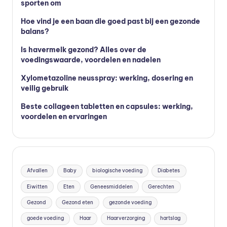
sporten om
Hoe vind je een baan die goed past bij een gezonde
balans?
Is havermelk gezond? Alles over de
voedingswaarde, voordelen en nadelen
Xylometazoline neusspray: werking, dosering en
veilig gebruik
Beste collageen tabletten en capsules: werking,
voordelen en ervaringen
Afvallen
Baby
biologische voeding
Diabetes
Eiwitten
Eten
Geneesmiddelen
Gerechten
Gezond
Gezond eten
gezonde voeding
goede voeding
Haar
Haarverzorging
hartslag