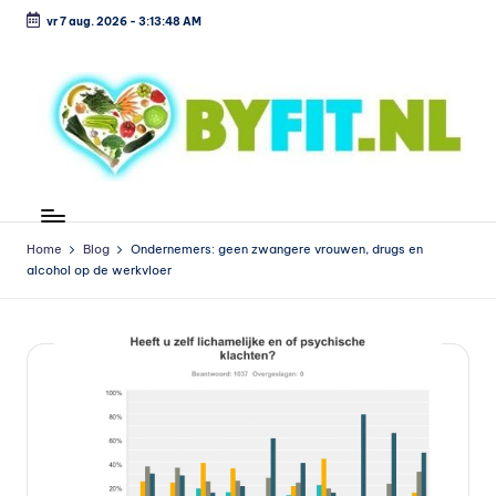
vr 7 aug. 2026
-
3:13:48 AM
Ga
naar
de
inhoud
B
Vergelijk
en
i
koop
Home
Blog
Ondernemers: geen zwangere vrouwen, drugs en
o
alcohol op de werkvloer
voordelig
l
o
g
is
c
h