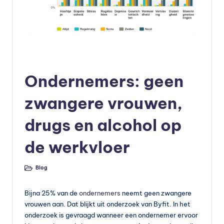
e
v
o
Geplaatst
Blog
e
in
Ondernemers: geen
d
in
zwangere vrouwen,
g
drugs en alcohol op
v
de werkvloer
o
e
Blog
Geplaatst
d
in
in
Bijna 25% van de
ondernemers
neemt geen zwangere
vrouwen aan. Dat blijkt uit onderzoek van Byfit. In het
g
onderzoek is gevraagd wanneer een ondernemer ervoor