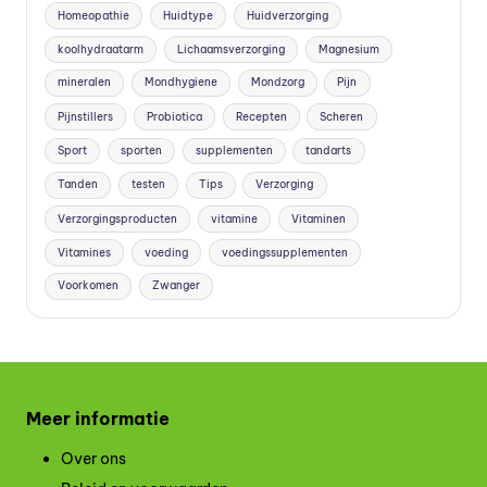
Homeopathie
Huidtype
Huidverzorging
koolhydraatarm
Lichaamsverzorging
Magnesium
mineralen
Mondhygiene
Mondzorg
Pijn
Pijnstillers
Probiotica
Recepten
Scheren
Sport
sporten
supplementen
tandarts
Tanden
testen
Tips
Verzorging
Verzorgingsproducten
vitamine
Vitaminen
Vitamines
voeding
voedingssupplementen
Voorkomen
Zwanger
Meer informatie
Over ons