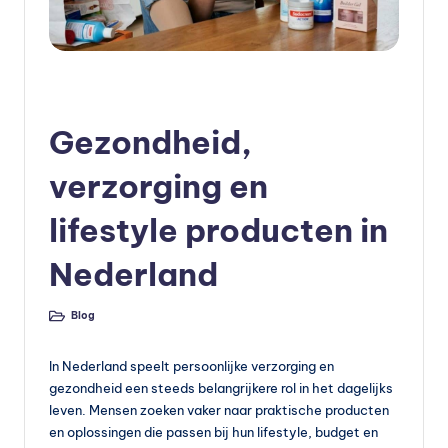
e
v
o
Geplaatst
Blog
in
e
Gezondheid,
d
verzorging en
in
lifestyle producten in
g
v
Nederland
o
Blog
e
Geplaatst
in
d
In Nederland speelt persoonlijke verzorging en
in
gezondheid een steeds belangrijkere rol in het dagelijks
leven. Mensen zoeken vaker naar praktische producten
g
en oplossingen die passen bij hun lifestyle, budget en