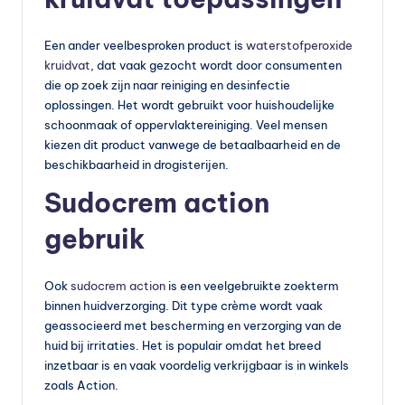
vi
t
Een ander veelbesproken product is
waterstofperoxide
kruidvat
, dat vaak gezocht wordt door consumenten
a
die op zoek zijn naar reiniging en desinfectie
m
oplossingen. Het wordt gebruikt voor huishoudelijke
schoonmaak of oppervlaktereiniging. Veel mensen
in
kiezen dit product vanwege de betaalbaarheid en de
e
beschikbaarheid in drogisterijen.
Sudocrem action
s
k
gebruik
o
p
Ook
sudocrem action
is een veelgebruikte zoekterm
binnen huidverzorging. Dit type crème wordt vaak
e
geassocieerd met bescherming en verzorging van de
n
huid bij irritaties. Het is populair omdat het breed
inzetbaar is en vaak voordelig verkrijgbaar is in winkels
?
zoals Action.