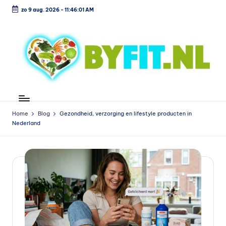
zo 9 aug. 2026
-
11:46:01 AM
Ga
naar
de
inhoud
B
Vergelijk
en
i
koop
Home
Blog
Gezondheid, verzorging en lifestyle producten in
o
Nederland
voordelig
l
o
g
is
c
h