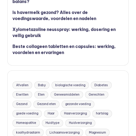
balans?
Is havermelk gezond? Alles over de
voedingswaarde, voordelen en nadelen
Xylometazoline neusspray: werking, dosering en
veilig gebruik
Beste collageen tabletten en capsules: werking,
voordelen en ervaringen
Afvallen
Baby
biologische voeding
Diabetes
Eiwitten
Eten
Geneesmiddelen
Gerechten
Gezond
Gezond eten
gezonde voeding
goede voeding
Haar
Haarverzorging
hartslag
Homeopathie
Huidtype
Huidverzorging
koolhydraatarm
Lichaamsverzorging
Magnesium