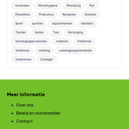
mineralen
Mondhygiene
Mondzorg
Pijn
Pijnstillers
Probiotica
Recepten
Scheren
Sport
sporten
supplementen
tandarts
Tanden
testen
Tips
Verzorging
Verzorgingsproducten
vitamine
Vitaminen
Vitamines
voeding
voedingssupplementen
Voorkomen
Zwanger
Meer informatie
Over ons
Beleid en voorwaarden
Contact