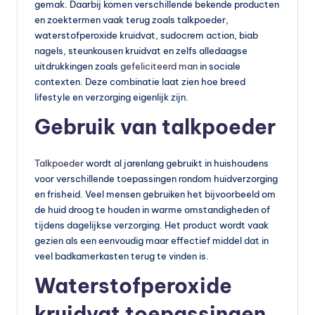
s
gemak. Daarbij komen verschillende bekende producten
en zoektermen vaak terug zoals talkpoeder,
s
waterstofperoxide kruidvat, sudocrem action, biab
u
nagels, steunkousen kruidvat en zelfs alledaagse
uitdrukkingen zoals
gefeliciteerd man
in sociale
p
contexten. Deze combinatie laat zien hoe breed
p
lifestyle en verzorging eigenlijk zijn.
le
Gebruik van talkpoeder
m
Talkpoeder
wordt al jarenlang gebruikt in huishoudens
e
voor verschillende toepassingen rondom huidverzorging
n
en frisheid. Veel mensen gebruiken het bijvoorbeeld om
de huid droog te houden in warme omstandigheden of
t
tijdens dagelijkse verzorging. Het product wordt vaak
e
gezien als een eenvoudig maar effectief middel dat in
veel badkamerkasten terug te vinden is.
n
Waterstofperoxide
e
n
kruidvat toepassingen