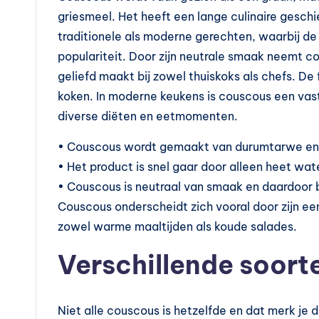
l
griesmeel. Het heeft een lange culinaire gesch
e
traditionele als moderne gerechten, waarbij d
populariteit. Door zijn neutrale smaak neemt c
m
geliefd maakt bij zowel thuiskoks als chefs. De 
e
koken. In moderne keukens is couscous een vast 
diverse diëten en eetmomenten.
n
• Couscous wordt gemaakt van durumtarwe en w
t
• Het product is snel gaar door alleen heet wat
e
• Couscous is neutraal van smaak en daardoor 
Couscous onderscheidt zich vooral door zijn een
n
zowel warme maaltijden als koude salades.
e
Verschillende soort
n
vi
Niet alle couscous is hetzelfde en dat merk je