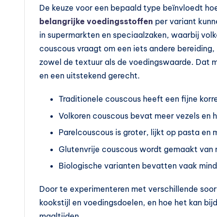
De keuze voor een bepaald type beïnvloedt hoe
t
belangrijke voedingsstoffen
per variant kunn
a
in supermarkten en speciaalzaken, waarbij volko
couscous vraagt om een iets andere bereiding, m
m
zowel de textuur als de voedingswaarde. Dat ma
in
en een uitstekend gerecht.
e
Traditionele couscous heeft een fijne korrel
s
Volkoren couscous bevat meer vezels en he
k
Parelcouscous is groter, lijkt op pasta e
Glutenvrije couscous wordt gemaakt van ma
o
Biologische varianten bevatten vaak min
p
Door te experimenteren met verschillende soor
e
kookstijl en voedingsdoelen, en hoe het kan bi
maaltijden.