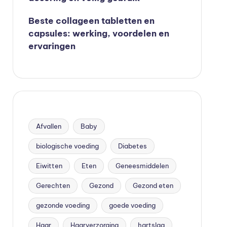
Beste collageen tabletten en
capsules: werking, voordelen en
ervaringen
Afvallen
Baby
biologische voeding
Diabetes
Eiwitten
Eten
Geneesmiddelen
Gerechten
Gezond
Gezond eten
gezonde voeding
goede voeding
Haar
Haarverzorging
hartslag