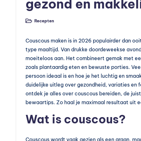
v
gezond en makkeli
o
Recepten
Geplaatst
e
in
d
Couscous maken is in 2026 populairder dan ooit 
type maaltijd. Van drukke doordeweekse avonde
in
moeiteloos aan. Het combineert gemak met een
g
zoals plantaardig eten en bewuste porties. Ve
persoon ideaal is en hoe je het luchtig en smaa
s
duidelijke uitleg over gezondheid, variaties en f
s
ontdek je alles over couscous bereiden, de jui
bewaartips. Zo haal je maximaal resultaat uit ee
u
Wat is couscous?
p
p
Couscous wordt vaak gezien als een graan, maa