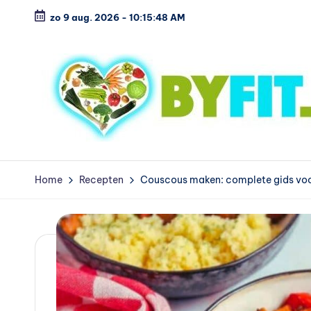
zo 9 aug. 2026
-
10:15:50 AM
Ga
naar
de
inhoud
B
Vergelijk
en
i
Home
Recepten
Couscous maken: complete gids voo
koop
o
voordelig
l
o
g