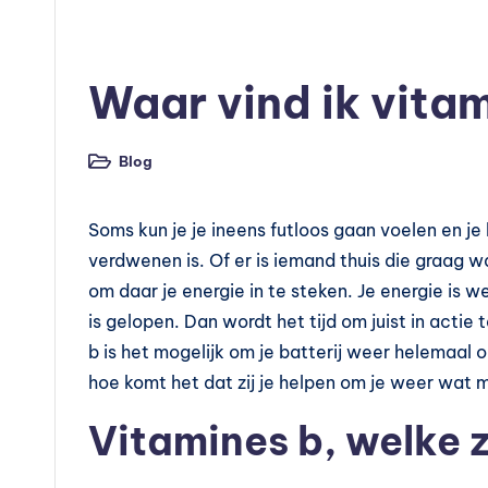
l
Geplaatst
Blog
e
in
Waar vind ik vita
m
e
Blog
Geplaatst
in
n
Soms kun je je ineens futloos gaan voelen en je 
t
verdwenen is. Of er is iemand thuis die graag w
e
om daar je energie in te steken. Je energie is w
is gelopen. Dan wordt het tijd om juist in acti
n
b is het mogelijk om je batterij weer helemaal 
e
hoe komt het dat zij je helpen om je weer wat
n
Vitamines b, welke z
vi