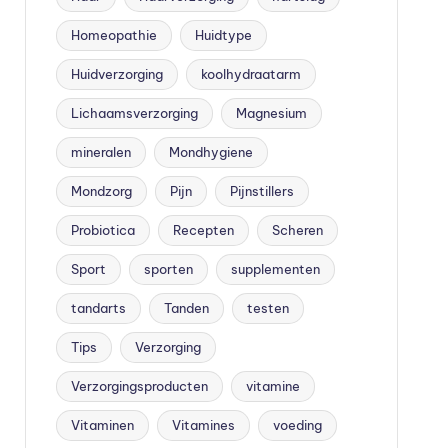
Homeopathie
Huidtype
Huidverzorging
koolhydraatarm
Lichaamsverzorging
Magnesium
mineralen
Mondhygiene
Mondzorg
Pijn
Pijnstillers
Probiotica
Recepten
Scheren
Sport
sporten
supplementen
tandarts
Tanden
testen
Tips
Verzorging
Verzorgingsproducten
vitamine
Vitaminen
Vitamines
voeding