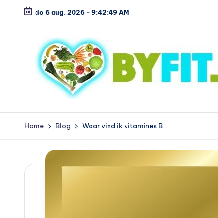
do 6 aug. 2026
-
9:42:50 AM
Ga
naar
de
inhoud
B
Vergelijk
en
i
Home
Blog
Waar vind ik vitamines B
koop
o
voordelig
l
o
g