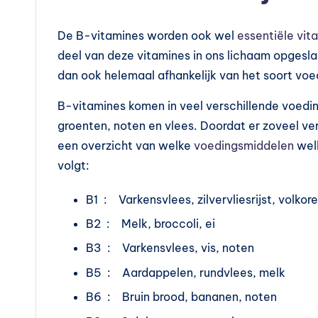
n
?
De B-vitamines worden ook wel
essentiële vit
deel van deze vitamines in ons lichaam opgesl
dan ook helemaal afhankelijk van het soort voe
B-vitamines komen in veel verschillende voedin
groenten, noten en vlees. Doordat er zoveel ver
een overzicht van welke
voedingsmiddelen
welk
volgt:
B1 : Varkensvlees, zilvervliesrijst, volko
B2 : Melk, broccoli, ei
B3 : Varkensvlees, vis, noten
B5 : Aardappelen, rundvlees, melk
B6 : Bruin brood, bananen, noten