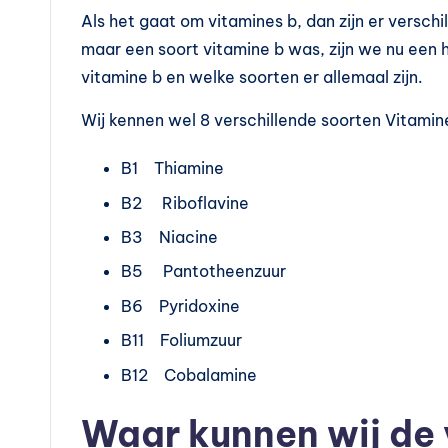
t
Als het gaat om vitamines b, dan zijn er versch
maar een soort vitamine b was, zijn we nu een 
a
vitamine b en welke soorten er allemaal zijn.
m
Wij kennen wel 8 verschillende soorten Vitamine
in
B1 Thiamine
e
B2 Riboflavine
s
B3 Niacine
B5 Pantotheenzuur
k
B6 Pyridoxine
o
B11 Foliumzuur
p
B12 Cobalamine
e
Waar kunnen wij de 