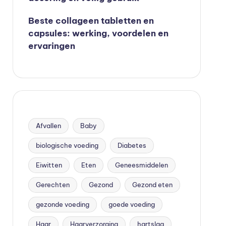
Beste collageen tabletten en
capsules: werking, voordelen en
ervaringen
Afvallen
Baby
biologische voeding
Diabetes
Eiwitten
Eten
Geneesmiddelen
Gerechten
Gezond
Gezond eten
gezonde voeding
goede voeding
Haar
Haarverzorging
hartslag