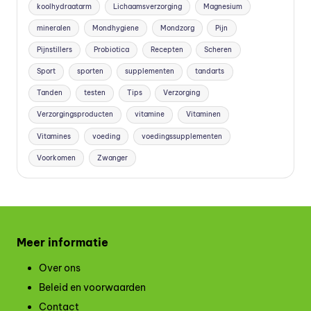
koolhydraatarm
Lichaamsverzorging
Magnesium
mineralen
Mondhygiene
Mondzorg
Pijn
Pijnstillers
Probiotica
Recepten
Scheren
Sport
sporten
supplementen
tandarts
Tanden
testen
Tips
Verzorging
Verzorgingsproducten
vitamine
Vitaminen
Vitamines
voeding
voedingssupplementen
Voorkomen
Zwanger
Meer informatie
Over ons
Beleid en voorwaarden
Contact