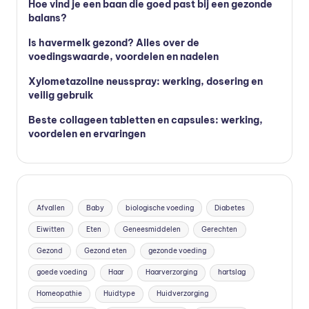
Hoe vind je een baan die goed past bij een gezonde
vi
balans?
t
Is havermelk gezond? Alles over de
voedingswaarde, voordelen en nadelen
a
m
Xylometazoline neusspray: werking, dosering en
veilig gebruik
in
Beste collageen tabletten en capsules: werking,
e
voordelen en ervaringen
s
k
o
Afvallen
Baby
biologische voeding
Diabetes
p
Eiwitten
Eten
Geneesmiddelen
Gerechten
e
Gezond
Gezond eten
gezonde voeding
n
goede voeding
Haar
Haarverzorging
hartslag
?
Homeopathie
Huidtype
Huidverzorging