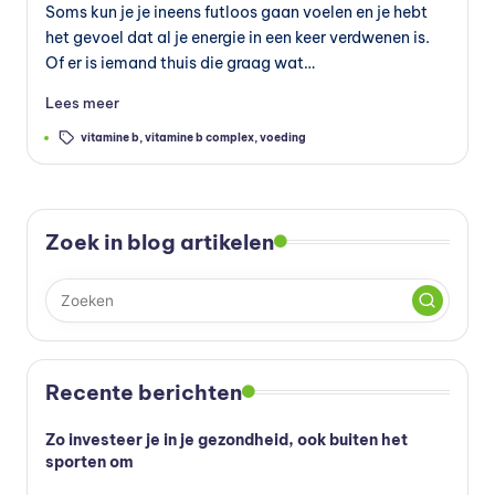
s
Soms kun je je ineens futloos gaan voelen en je hebt
het gevoel dat al je energie in een keer verdwenen is.
s
Of er is iemand thuis die graag wat…
u
Lees meer
p
Tags:
vitamine b
,
vitamine b complex
,
voeding
p
le
m
Zoek in blog artikelen
e
n
t
e
Recente berichten
n
Zo investeer je in je gezondheid, ook buiten het
e
sporten om
n