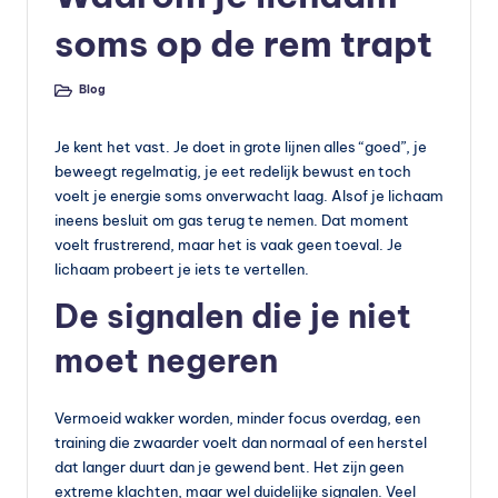
s
soms op de rem trapt
s
u
Blog
Geplaatst
in
p
Je kent het vast. Je doet in grote lijnen alles “goed”, je
p
beweegt regelmatig, je eet redelijk bewust en toch
le
voelt je energie soms onverwacht laag. Alsof je lichaam
ineens besluit om gas terug te nemen. Dat moment
m
voelt frustrerend, maar het is vaak geen toeval. Je
e
lichaam probeert je iets te vertellen.
n
De signalen die je niet
t
moet negeren
e
n
Vermoeid wakker worden, minder focus overdag, een
training die zwaarder voelt dan normaal of een herstel
e
dat langer duurt dan je gewend bent. Het zijn geen
n
extreme klachten, maar wel duidelijke signalen. Veel