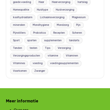
goede voeding
Haar
Haarverzorging
hartslag
Homeopathie
Huidtype
Huidverzorging
koolhydraatarm
Lichaamsverzorging
Magnesium
mineralen
Mondhygiene
Mondzorg
Pijn
Pijnstillers
Probiotica
Recepten
Scheren
Sport
sporten
supplementen
tandarts
Tanden
testen
Tips
Verzorging
Verzorgingsproducten
vitamine
Vitaminen
Vitamines
voeding
voedingssupplementen
Voorkomen
Zwanger
Meer informatie