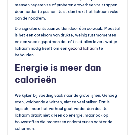
mensen negeren ze of proberen eroverheen te stappen
vi
door harder te pushen. Juist dan trekt het lichaam vaker
t
aan de noodrem.
a
Die signalen ontstaan zelden door één oorzaak. Meestal
is het een optelsom van drukte, weinig rustmomenten
m
en een voedingspatroon dat nét niet alles levert wat je
in
lichaam nodig heeft om een
gezond lichaam
te
behouden
e
Energie is meer dan
s
k
calorieën
o
p
We kijken bij voeding vaak naar de grote lijnen. Genoeg
eten, voldoende eiwitten, niet te veel suiker. Dat is
e
logisch, maar het verhaal gaat verder dan dat. Je
n
lichaam draait niet alleen op energie, maar ook op
bouwstoffen die processen ondersteunen achter de
?
schermen.