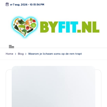
vr 7 aug. 2026
-
10:15:56 PM
Ga
naar
de
inhoud
B
Vergelijk
en
i
koop
Home
Blog
Waarom je lichaam soms op de rem trapt
o
voordelig
l
o
g
is
c
h