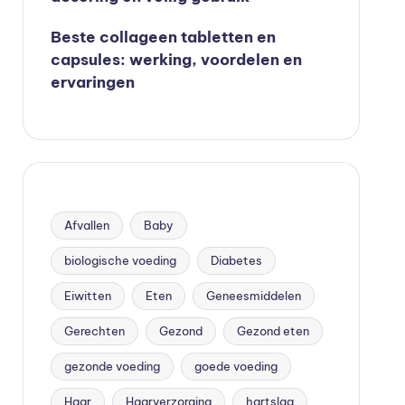
Beste collageen tabletten en
capsules: werking, voordelen en
ervaringen
Afvallen
Baby
biologische voeding
Diabetes
Eiwitten
Eten
Geneesmiddelen
Gerechten
Gezond
Gezond eten
gezonde voeding
goede voeding
Haar
Haarverzorging
hartslag