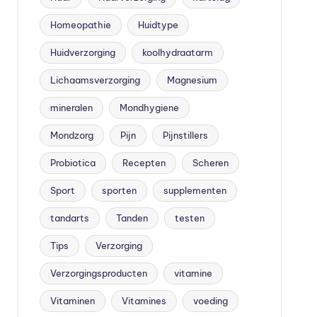
Homeopathie
Huidtype
Huidverzorging
koolhydraatarm
Lichaamsverzorging
Magnesium
mineralen
Mondhygiene
Mondzorg
Pijn
Pijnstillers
Probiotica
Recepten
Scheren
Sport
sporten
supplementen
tandarts
Tanden
testen
Tips
Verzorging
Verzorgingsproducten
vitamine
Vitaminen
Vitamines
voeding