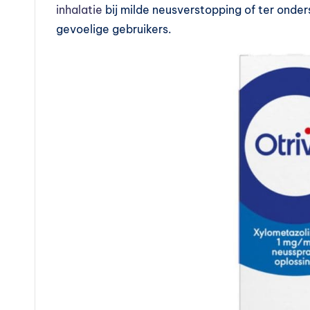
inhalatie
bij milde neusverstopping of ter onder
t
gevoelige gebruikers.
a
m
in
e
s
k
o
p
e