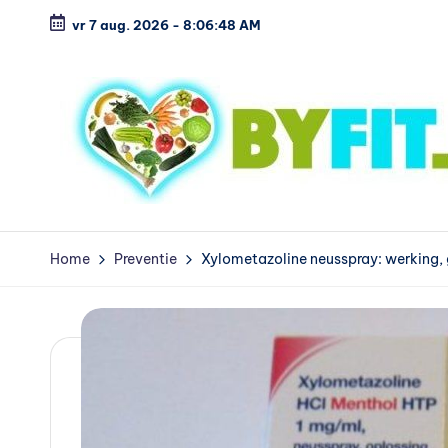
vr 7 aug. 2026
-
8:06:49 AM
Ga
naar
de
inhoud
B
Vergelijk
en
i
Home
Preventie
Xylometazoline neusspray: werking, g
koop
o
voordelig
l
o
g