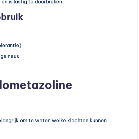
en is lastig te doorbreken.
ebruik
lerantie)
oge neus
ylometazoline
 belangrijk om te weten welke klachten kunnen