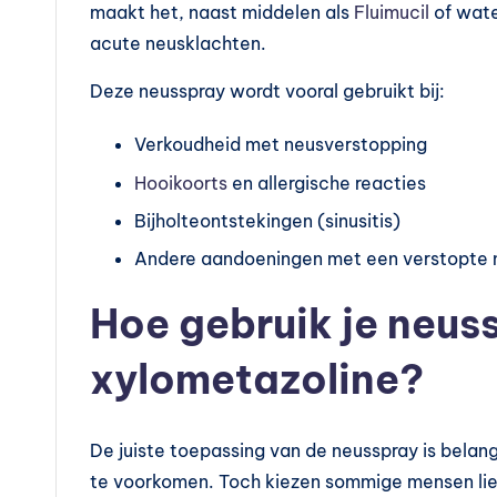
l
maakt het, naast middelen als
Fluimucil
of wate
acute neusklachten.
e
Deze neusspray wordt vooral gebruikt bij:
m
Verkoudheid met neusverstopping
e
Hooikoorts
en allergische reacties
n
Bijholteontstekingen (sinusitis)
t
Andere aandoeningen met een verstopte 
e
Hoe gebruik je neus
n
xylometazoline?
e
n
De juiste toepassing van de neusspray is belang
vi
te voorkomen. Toch kiezen sommige mensen li