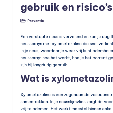
v
gebruik en risico’s
o
e
Preventie
Geplaatst
in
d
Een verstopte neus is vervelend en kan je dag fl
in
neussprays met xylometazoline die snel verlic
in je neus, waardoor je weer vrij kunt ademhalen.
g
neusspray: hoe het werkt, hoe je het correct geb
s
zijn bij langdurig gebruik.
s
Wat is xylometazoli
u
p
Xylometazoline is een zogenaamde vasoconstri
samentrekken. In je neusslijmvlies zorgt dit vo
p
vrij te ademen. Het werkt meestal binnen enkel