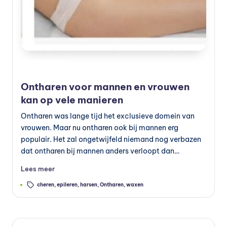
e
v
o
e
Geplaatst
Verzorging
in
d
Ontharen voor mannen en vrouwen
in
kan op vele manieren
g
Ontharen was lange tijd het exclusieve domein van
vrouwen. Maar nu ontharen ook bij mannen erg
v
populair. Het zal ongetwijfeld niemand nog verbazen
o
dat ontharen bij mannen anders verloopt dan…
e
Lees meer
d
Tags:
cheren
,
epileren
,
harsen
,
Ontharen
,
waxen
in
g