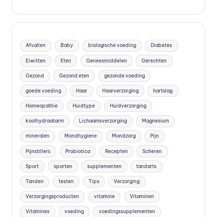
vi
t
a
Afvallen
Baby
biologische voeding
Diabetes
m
Eiwitten
Eten
Geneesmiddelen
Gerechten
in
Gezond
Gezond eten
gezonde voeding
e
goede voeding
Haar
Haarverzorging
hartslag
s
Homeopathie
Huidtype
Huidverzorging
k
koolhydraatarm
Lichaamsverzorging
Magnesium
o
mineralen
Mondhygiene
Mondzorg
Pijn
Pijnstillers
Probiotica
Recepten
Scheren
p
Sport
sporten
supplementen
tandarts
e
Tanden
testen
Tips
Verzorging
n
Verzorgingsproducten
vitamine
Vitaminen
?
Vitamines
voeding
voedingssupplementen