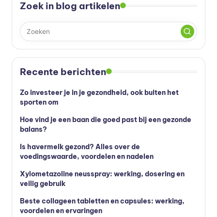
s
Zoek in blog artikelen
s
u
p
p
Recente berichten
le
Zo investeer je in je gezondheid, ook buiten het
m
sporten om
e
Hoe vind je een baan die goed past bij een gezonde
balans?
n
t
Is havermelk gezond? Alles over de
voedingswaarde, voordelen en nadelen
e
Xylometazoline neusspray: werking, dosering en
n
veilig gebruik
e
Beste collageen tabletten en capsules: werking,
n
voordelen en ervaringen