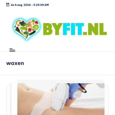
do 6 aug. 2026
-
5:29:09 AM
Ga
naar
de
inhoud
B
Vergelijk
en
i
koop
o
waxen
voordelig
l
o
g
is
c
h