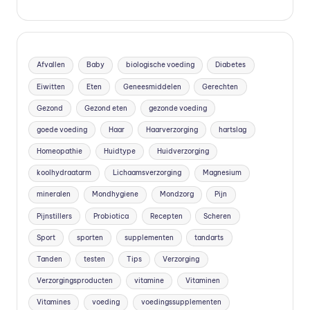
vi
t
a
Afvallen
Baby
biologische voeding
Diabetes
m
Eiwitten
Eten
Geneesmiddelen
Gerechten
in
Gezond
Gezond eten
gezonde voeding
e
goede voeding
Haar
Haarverzorging
hartslag
s
Homeopathie
Huidtype
Huidverzorging
k
koolhydraatarm
Lichaamsverzorging
Magnesium
o
mineralen
Mondhygiene
Mondzorg
Pijn
Pijnstillers
Probiotica
Recepten
Scheren
p
Sport
sporten
supplementen
tandarts
e
Tanden
testen
Tips
Verzorging
n
Verzorgingsproducten
vitamine
Vitaminen
?
Vitamines
voeding
voedingssupplementen