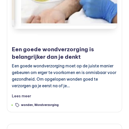
e
v
o
e
Geplaatst
Verzorging
in
d
Een goede wondverzorging is
in
belangrijker dan je denkt
g
Een goede wondverzorging moet op de juiste manier
gebeuren om erger te voorkomen en is onmisbaar voor
v
gezondheid. Om opgelopen wonden goed te
o
verzorgen ga je eerst na of je…
e
Lees meer
d
Tags:
wonden
,
Wondverzorging
in
g