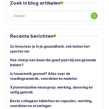
s
Zoek in blog artikelen
s
u
p
p
Recente berichten
le
Zo investeer je in je gezondheid, ook buiten het
m
sporten om
e
Hoe vind je een baan die goed past bij een gezonde
balans?
n
t
Is havermelk gezond? Alles over de
voedingswaarde, voordelen en nadelen
e
Xylometazoline neusspray: werking, dosering en
n
veilig gebruik
e
Beste collageen tabletten en capsules: werking,
n
voordelen en ervaringen