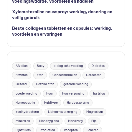
voedingswaarde, voordelen en nadelen
Xylometazoline neusspray: werking, dosering en
veilig gebruik
Beste collageen tabletten en capsules: werking,
voordelen en ervaringen
Afvallen
Baby
biologische voeding
Diabetes
Eiwitten
Eten
Geneesmiddelen
Gerechten
Gezond
Gezond eten
gezonde voeding
goede voeding
Haar
Haarverzorging
hartslag
Homeopathie
Huidtype
Huidverzorging
koolhydraatarm
Lichaamsverzorging
Magnesium
mineralen
Mondhygiene
Mondzorg
Pijn
Pijnstillers
Probiotica
Recepten
Scheren