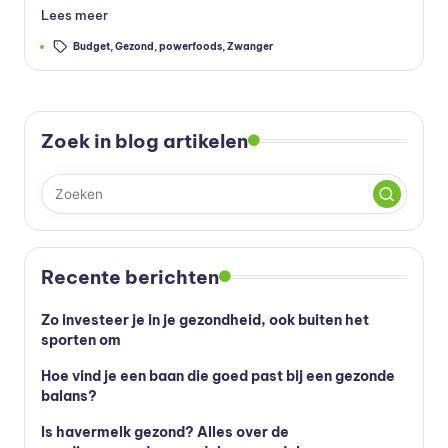
Lees meer
vi
Tags:
Budget
,
Gezond
,
powerfoods
,
Zwanger
t
a
m
Zoek in blog artikelen
in
e
s
k
Recente berichten
o
p
Zo investeer je in je gezondheid, ook buiten het
sporten om
e
Hoe vind je een baan die goed past bij een gezonde
n
balans?
?
Is havermelk gezond? Alles over de