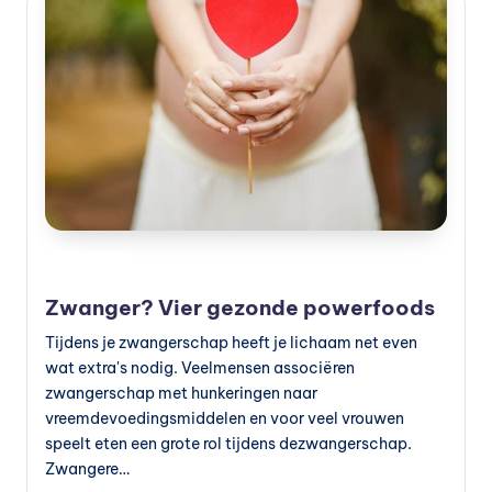
s
s
u
p
p
le
m
e
Geplaatst
Voeding
in
n
Zwanger? Vier gezonde powerfoods
t
Tijdens je zwangerschap heeft je lichaam net even
e
wat extra's nodig. Veelmensen associëren
zwangerschap met hunkeringen naar
n
vreemdevoedingsmiddelen en voor veel vrouwen
e
speelt eten een grote rol tijdens dezwangerschap.
Zwangere…
n