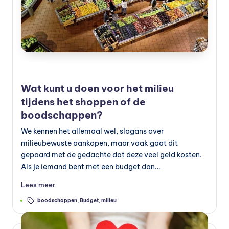
e
v
o
e
Geplaatst
Blog
in
d
Wat kunt u doen voor het milieu
in
tijdens het shoppen of de
g
boodschappen?
v
We kennen het allemaal wel, slogans over
milieubewuste aankopen, maar vaak gaat dit
o
gepaard met de gedachte dat deze veel geld kosten.
e
Als je iemand bent met een budget dan…
d
Lees meer
in
Tags:
boodschappen
,
Budget
,
milieu
g