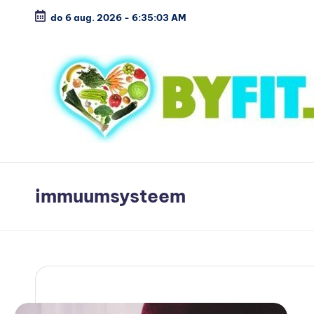
do 6 aug. 2026
-
6:35:04 AM
Ga
naar
de
inhoud
B
Vergelijk
en
i
immuumsysteem
koop
o
voordelig
l
o
g