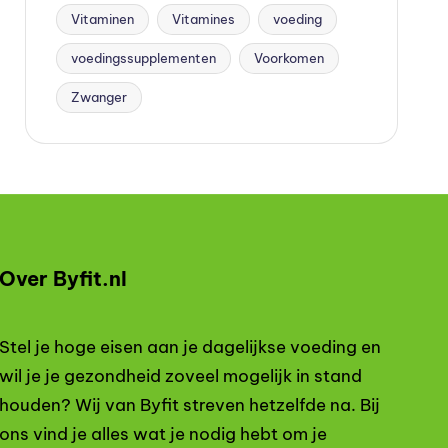
Vitaminen
Vitamines
voeding
voedingssupplementen
Voorkomen
Zwanger
Over Byfit.nl
Stel je hoge eisen aan je dagelijkse voeding en
wil je je gezondheid zoveel mogelijk in stand
houden? Wij van Byfit streven hetzelfde na. Bij
ons vind je alles wat je nodig hebt om je