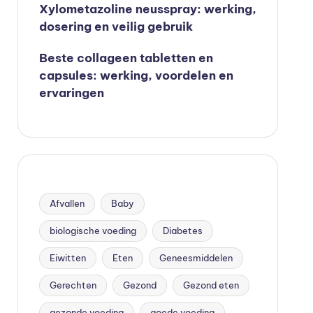
Xylometazoline neusspray: werking,
dosering en veilig gebruik
Beste collageen tabletten en
capsules: werking, voordelen en
ervaringen
Afvallen
Baby
biologische voeding
Diabetes
Eiwitten
Eten
Geneesmiddelen
Gerechten
Gezond
Gezond eten
gezonde voeding
goede voeding