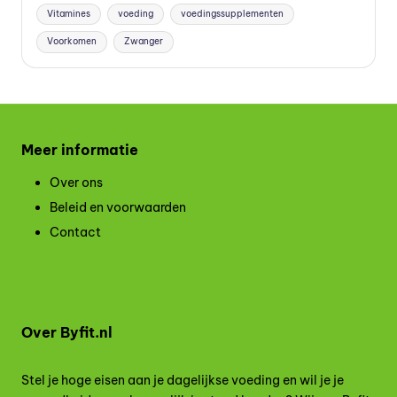
Vitamines
voeding
voedingssupplementen
Voorkomen
Zwanger
Meer informatie
Over ons
Beleid en voorwaarden
Contact
Over Byfit.nl
Stel je hoge eisen aan je dagelijkse voeding en wil je je