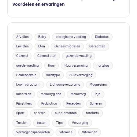
voordelen en ervaringen
vi
t
a
m
Afvallen
Baby
biologische voeding
Diabetes
in
Eiwitten
Eten
Geneesmiddelen
Gerechten
e
Gezond
Gezond eten
gezonde voeding
s
goede voeding
Haar
Haarverzorging
hartslag
Homeopathie
Huidtype
Huidverzorging
k
koolhydraatarm
Lichaamsverzorging
Magnesium
o
mineralen
Mondhygiene
Mondzorg
Pijn
p
Pijnstillers
Probiotica
Recepten
Scheren
e
Sport
sporten
supplementen
tandarts
n
Tanden
testen
Tips
Verzorging
?
Verzorgingsproducten
vitamine
Vitaminen