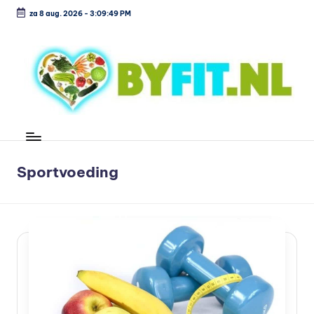
za 8 aug. 2026
-
3:09:49 PM
Ga
naar
de
inhoud
B
Vergelijk
en
i
koop
o
Sportvoeding
voordelig
l
o
g
is
c
h