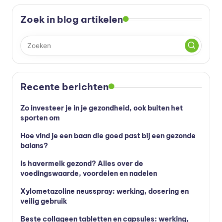
s
Zoek in blog artikelen
s
u
p
p
le
Recente berichten
m
Zo investeer je in je gezondheid, ook buiten het
e
sporten om
n
Hoe vind je een baan die goed past bij een gezonde
balans?
t
Is havermelk gezond? Alles over de
e
voedingswaarde, voordelen en nadelen
n
Xylometazoline neusspray: werking, dosering en
e
veilig gebruik
n
Beste collageen tabletten en capsules: werking,