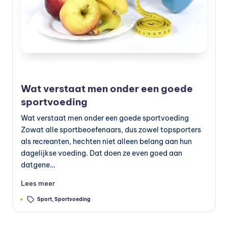
e
v
o
e
Geplaatst
Blog
Verzorging
Voeding
d
in
Wat verstaat men onder een goede
in
sportvoeding
g
Wat verstaat men onder een goede sportvoeding
v
Zowat alle sportbeoefenaars, dus zowel topsporters
als recreanten, hechten niet alleen belang aan hun
o
dagelijkse voeding. Dat doen ze even goed aan
e
datgene…
d
Lees meer
in
Tags:
Sport
,
Sportvoeding
g