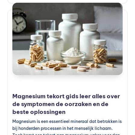
vi
t
a
m
in
e
s
k
Geplaatst
o
Preventie
in
p
Magnesium tekort gids leer alles over
de symptomen de oorzaken en de
e
beste oplossingen
n
Magnesium is een essentieel mineraal dat betrokken is
?
bij honderden processen in het menselijk lichaam.