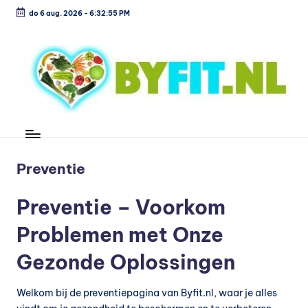
do 6 aug. 2026
-
6:32:56 PM
Ga
naar
de
inhoud
B
Vergelijk
en
i
koop
o
Preventie
voordelig
l
Preventie – Voorkom
o
Problemen met Onze
g
is
Gezonde Oplossingen
c
Welkom bij de preventiepagina van Byfit.nl, waar je alles
h