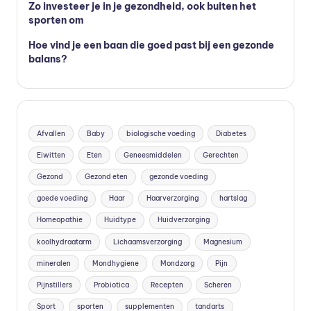
Zo investeer je in je gezondheid, ook buiten het
sporten om
Hoe vind je een baan die goed past bij een gezonde
balans?
Afvallen
Baby
biologische voeding
Diabetes
Eiwitten
Eten
Geneesmiddelen
Gerechten
Gezond
Gezond eten
gezonde voeding
goede voeding
Haar
Haarverzorging
hartslag
Homeopathie
Huidtype
Huidverzorging
koolhydraatarm
Lichaamsverzorging
Magnesium
mineralen
Mondhygiene
Mondzorg
Pijn
Pijnstillers
Probiotica
Recepten
Scheren
Sport
sporten
supplementen
tandarts