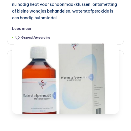
nu nodig hebt voor schoonmaakklussen, ontsmetting
of kleine wondjes behandelen, waterstofperoxide is
een handig hulpmiddel…
Lees meer
Tags:
Gezond
,
Verzorging
Geplaatst
Preventie
in