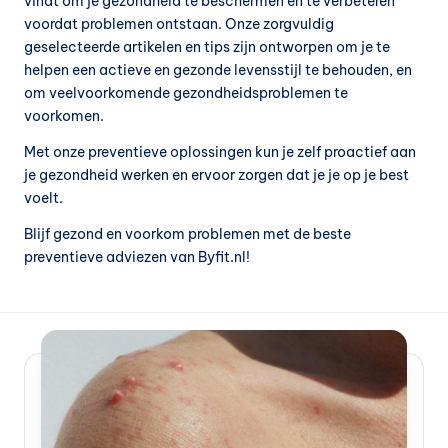
vindt om je gezondheid te beschermen en te verbeteren
e
voordat problemen ontstaan. Onze zorgvuldig
geselecteerde artikelen en tips zijn ontworpen om je te
v
helpen een actieve en gezonde levensstijl te behouden, en
o
om veelvoorkomende gezondheidsproblemen te
voorkomen.
e
Met onze preventieve oplossingen kun je zelf proactief aan
d
je gezondheid werken en ervoor zorgen dat je je op je best
in
voelt.
g
Blijf gezond en voorkom problemen met de beste
v
preventieve adviezen van Byfit.nl!
o
e
d
in
g