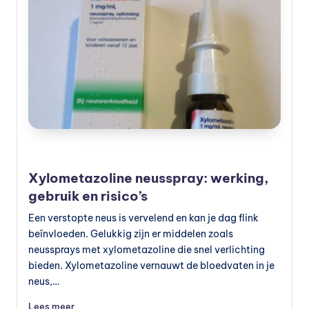
Geplaatst
Preventie
in
Xylometazoline neusspray: werking,
gebruik en risico’s
Een verstopte neus is vervelend en kan je dag flink
beïnvloeden. Gelukkig zijn er middelen zoals
neussprays met xylometazoline die snel verlichting
bieden. Xylometazoline vernauwt de bloedvaten in je
neus,…
Lees meer