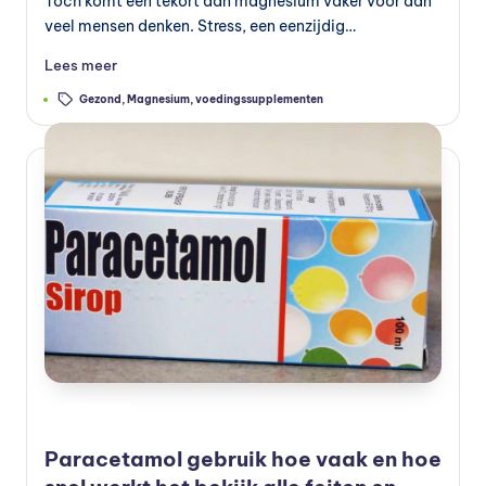
Toch komt een tekort aan magnesium vaker voor dan
veel mensen denken. Stress, een eenzijdig…
Lees meer
Tags:
Gezond
,
Magnesium
,
voedingssupplementen
Geplaatst
Preventie
in
Paracetamol gebruik hoe vaak en hoe