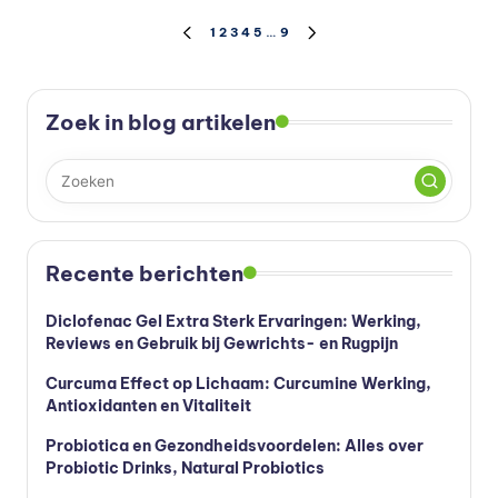
Berichten
1
2
3
4
5
…
9
VORIGE
VOLGENDE
PAGINA
PAGINA
paginering
Zoek in blog artikelen
Recente berichten
Diclofenac Gel Extra Sterk Ervaringen: Werking,
Reviews en Gebruik bij Gewrichts- en Rugpijn
Curcuma Effect op Lichaam: Curcumine Werking,
Antioxidanten en Vitaliteit
Probiotica en Gezondheidsvoordelen: Alles over
Probiotic Drinks, Natural Probiotics