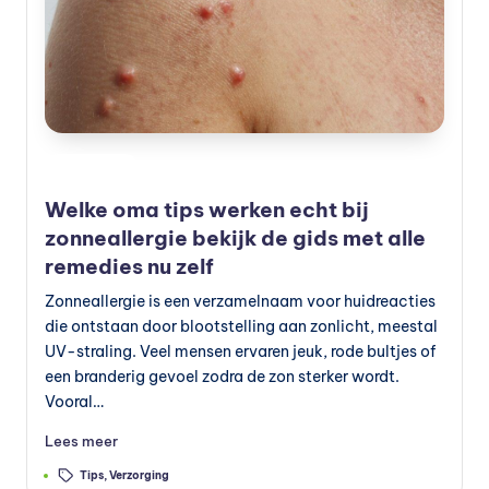
s
s
u
p
p
Geplaatst
Preventie
le
in
Welke oma tips werken echt bij
m
zonneallergie bekijk de gids met alle
e
remedies nu zelf
n
Zonneallergie is een verzamelnaam voor huidreacties
die ontstaan door blootstelling aan zonlicht, meestal
t
UV-straling. Veel mensen ervaren jeuk, rode bultjes of
e
een branderig gevoel zodra de zon sterker wordt.
n
Vooral…
e
Lees meer
n
Tags:
Tips
,
Verzorging