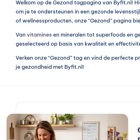
Welkom op de Gezond tagpagina van Byfit.nl! Hie
is
om je te ondersteunen in een gezonde levensstijl
c
of wellnessproducten, onze “Gezond” pagina bied
h
Van
vitamines
en mineralen tot superfoods en ge
geselecteerd op basis van kwaliteit en effectiv
e
Verken onze “Gezond” tag en vind de perfecte pr
v
je gezondheid met Byfit.nl!
o
e
d
in
g
i