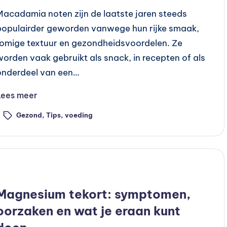
Macadamia noten zijn de laatste jaren steeds
populairder geworden vanwege hun rijke smaak,
romige textuur en gezondheidsvoordelen. Ze
worden vaak gebruikt als snack, in recepten of als
onderdeel van een…
Lees meer
Gezond
,
Tips
,
voeding
ags:
Geplaatst
Preventie
n
Magnesium tekort: symptomen,
oorzaken en wat je eraan kunt