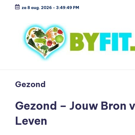
za 8 aug. 2026
-
3:49:50 PM
Ga
naar
de
inhoud
B
Vergelijk
en
i
Gezond
koop
o
voordelig
Gezond – Jouw Bron vo
l
o
Leven
g