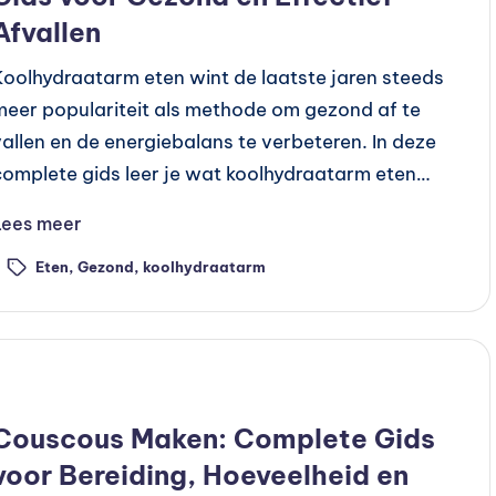
Afvallen
Koolhydraatarm eten wint de laatste jaren steeds
meer populariteit als methode om gezond af te
vallen en de energiebalans te verbeteren. In deze
complete gids leer je wat koolhydraatarm eten…
Lees meer
Eten
,
Gezond
,
koolhydraatarm
ags:
Geplaatst
Recepten
n
Couscous Maken: Complete Gids
voor Bereiding, Hoeveelheid en