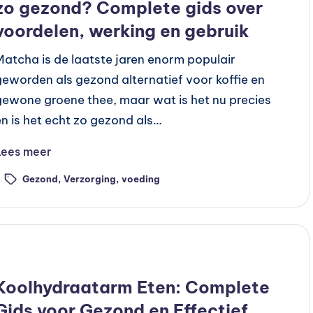
zo gezond? Complete gids over
voordelen, werking en gebruik
Matcha is de laatste jaren enorm populair
geworden als gezond alternatief voor koffie en
gewone groene thee, maar wat is het nu precies
en is het echt zo gezond als…
Lees meer
Gezond
,
Verzorging
,
voeding
ags:
Geplaatst
Voeding
n
Koolhydraatarm Eten: Complete
Gids voor Gezond en Effectief