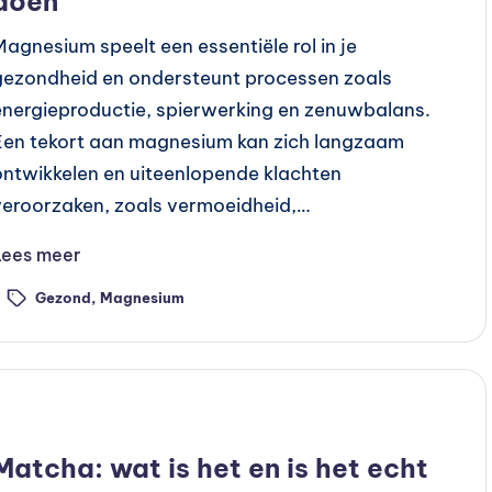
doen
Magnesium speelt een essentiële rol in je
gezondheid en ondersteunt processen zoals
energieproductie, spierwerking en zenuwbalans.
Een tekort aan magnesium kan zich langzaam
ontwikkelen en uiteenlopende klachten
veroorzaken, zoals vermoeidheid,…
Lees meer
Gezond
,
Magnesium
ags:
Geplaatst
Voeding
n
Matcha: wat is het en is het echt