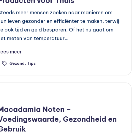
Producten voor Thuis
Steeds meer mensen zoeken naar manieren om
hun leven gezonder en efficiënter te maken, terwijl
ze ook tijd en geld besparen. Of het nu gaat om
het meten van temperatuur…
Lees meer
Gezond
,
Tips
ags:
Geplaatst
Voeding
n
Macadamia Noten –
Voedingswaarde, Gezondheid en
Gebruik