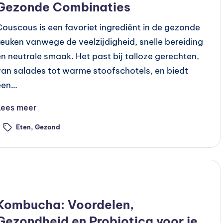
Gezonde Combinaties
Couscous is een favoriet ingrediënt in de gezonde
keuken vanwege de veelzijdigheid, snelle bereiding
en neutrale smaak. Het past bij talloze gerechten,
van salades tot warme stoofschotels, en biedt
een…
Lees meer
Eten
,
Gezond
ags:
Geplaatst
Voeding
n
Kombucha: Voordelen,
Gezondheid en Probiotica voor je