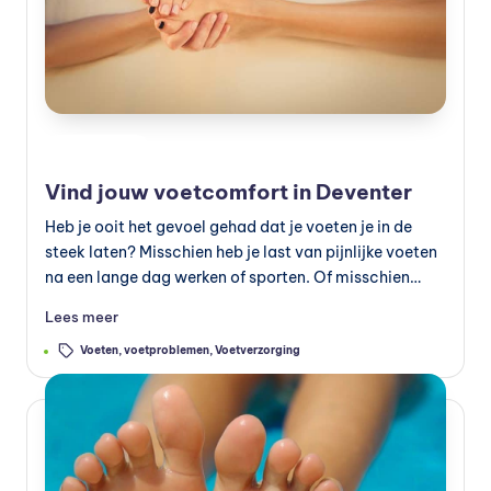
e
v
o
e
Geplaatst
Verzorging
d
in
Vind jouw voetcomfort in Deventer
in
Heb je ooit het gevoel gehad dat je voeten je in de
g
steek laten? Misschien heb je last van pijnlijke voeten
na een lange dag werken of sporten. Of misschien…
v
o
Lees meer
e
Tags:
Voeten
,
voetproblemen
,
Voetverzorging
d
in
g