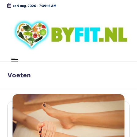
zo 9 aug. 2026
-
7:39:17 AM
Ga
naar
de
inhoud
B
Vergelijk
en
i
koop
o
Voeten
voordelig
l
o
g
is
c
h