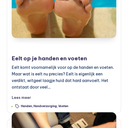
s
s
u
p
p
Geplaatst
Verzorging
le
in
Eelt op je handen en voeten
m
e
Eelt komt voornamelijk voor op de handen en voeten.
Maar wat is eelt nu precies? Eelt is eigenlijk een
n
verdikt, witgeel laagje huid dat hard aanvoelt. Het
t
ontstaat door veel…
e
Lees meer
n
Tags:
Handen
,
Handverzorging
,
Voeten
e
n