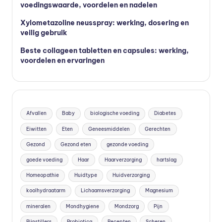
voedingswaarde, voordelen en nadelen
Xylometazoline neusspray: werking, dosering en
veilig gebruik
Beste collageen tabletten en capsules: werking,
voordelen en ervaringen
Afvallen
Baby
biologische voeding
Diabetes
Eiwitten
Eten
Geneesmiddelen
Gerechten
Gezond
Gezond eten
gezonde voeding
goede voeding
Haar
Haarverzorging
hartslag
Homeopathie
Huidtype
Huidverzorging
koolhydraatarm
Lichaamsverzorging
Magnesium
mineralen
Mondhygiene
Mondzorg
Pijn
Pijnstillers
Probiotica
Recepten
Scheren