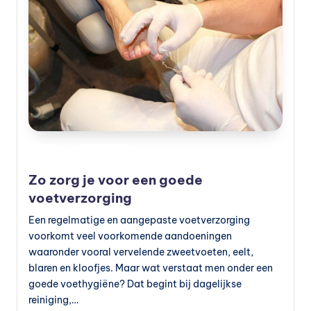
vi
t
a
m
in
e
s
Geplaatst
Blog
Verzorging
in
k
Zo zorg je voor een goede
o
voetverzorging
p
Een regelmatige en aangepaste voetverzorging
voorkomt veel voorkomende aandoeningen
e
waaronder vooral vervelende zweetvoeten, eelt,
n
blaren en kloofjes. Maar wat verstaat men onder een
goede voethygiëne? Dat begint bij dagelijkse
?
reiniging,…