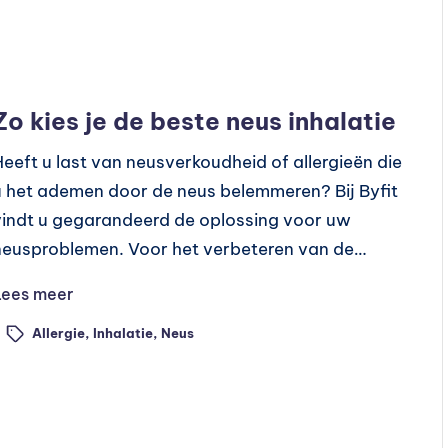
Geplaatst
Preventie
n
Zo kies je de beste neus inhalatie
Heeft u last van neusverkoudheid of allergieën die
u het ademen door de neus belemmeren? Bij Byfit
vindt u gegarandeerd de oplossing voor uw
neusproblemen. Voor het verbeteren van de…
Lees meer
Allergie
,
Inhalatie
,
Neus
ags: