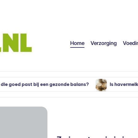
Home
Verzorging
Voedi
ij een gezonde balans?
Is havermelk gezond? Alles 
ij een gezonde balans?
Is havermelk gezond? Alles 