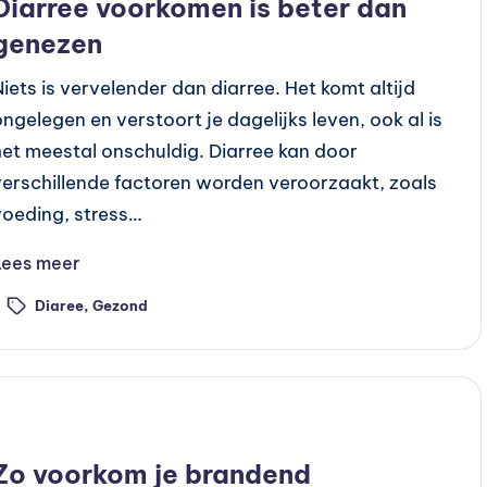
Diarree voorkomen is beter dan
genezen
Niets is vervelender dan diarree. Het komt altijd
ongelegen en verstoort je dagelijks leven, ook al is
het meestal onschuldig. Diarree kan door
verschillende factoren worden veroorzaakt, zoals
voeding, stress…
Lees meer
Diaree
,
Gezond
ags:
Geplaatst
Preventie
n
Zo voorkom je brandend