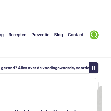
ng
Recepten
Preventie
Blog
Contact
over de voedingswaarde, voordelen en nadelen
Xylo
over de voedingswaarde, voordelen en nadelen
Xylo