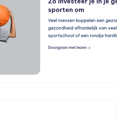
Zo investeer je in je 
sporten om
Veel mensen koppelen een gezonde
gezondheid afhankelijk van vee
sportschool of een rondje hard
Doorgaan met lezen
Geplaatst
Preventie