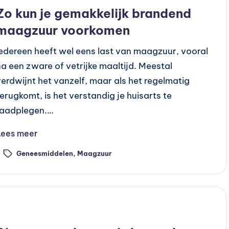
n
Zo kun je gemakkelijk brandend
maagzuur voorkomen
Iedereen heeft wel eens last van maagzuur, vooral
na een zware of vetrijke maaltijd. Meestal
verdwijnt het vanzelf, maar als het regelmatig
terugkomt, is het verstandig je huisarts te
raadplegen.…
Lees meer
Geneesmiddelen
,
Maagzuur
ags:
Geplaatst
Preventie
n