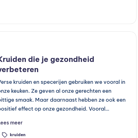
Geplaatst
Blog
Preventie
n
Kruiden die je gezondheid
verbeteren
Verse kruiden en specerijen gebruiken we vooral in
onze keuken. Ze geven al onze gerechten een
pittige smaak. Maar daarnaast hebben ze ook een
positief effect op onze gezondheid. Vooral…
Lees meer
kruiden
ags: