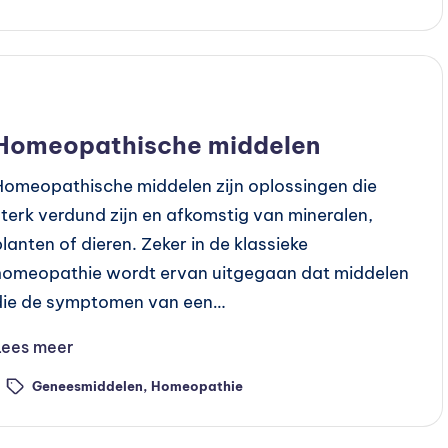
Geplaatst
Preventie
n
Homeopathische middelen
Homeopathische middelen zijn oplossingen die
sterk verdund zijn en afkomstig van mineralen,
planten of dieren. Zeker in de klassieke
homeopathie wordt ervan uitgegaan dat middelen
die de symptomen van een…
Lees meer
Geneesmiddelen
,
Homeopathie
ags: