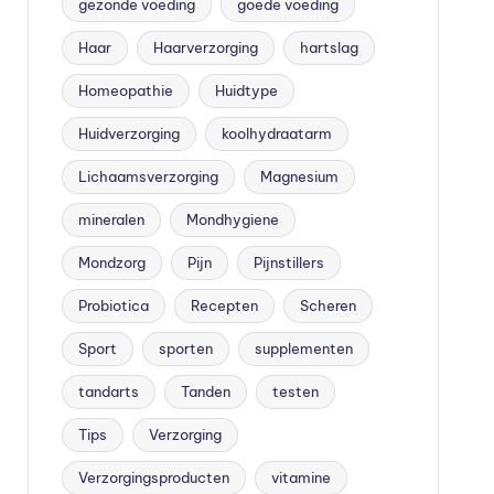
gezonde voeding
goede voeding
Haar
Haarverzorging
hartslag
Homeopathie
Huidtype
Huidverzorging
koolhydraatarm
Lichaamsverzorging
Magnesium
mineralen
Mondhygiene
Mondzorg
Pijn
Pijnstillers
Probiotica
Recepten
Scheren
Sport
sporten
supplementen
tandarts
Tanden
testen
Tips
Verzorging
Verzorgingsproducten
vitamine